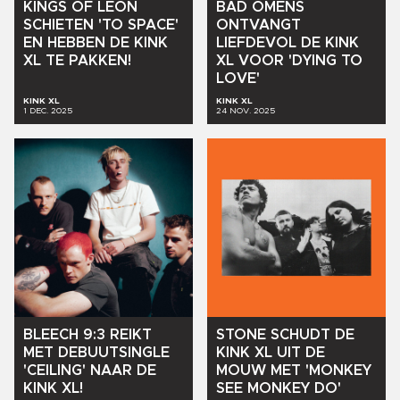
KINGS
OF
LEON
BAD
OMENS
SCHIETEN
'TO
SPACE'
ONTVANGT
EN
HEBBEN
DE
KINK
LIEFDEVOL
DE
KINK
XL
TE
PAKKEN!
XL
VOOR
'DYING
TO
LOVE'
KINK XL
KINK XL
1 DEC. 2025
24 NOV. 2025
BLEECH
9:3
REIKT
STONE
SCHUDT
DE
MET
DEBUUTSINGLE
KINK
XL
UIT
DE
'CEILING'
NAAR
DE
MOUW
MET
'MONKEY
KINK
XL!
SEE
MONKEY
DO'