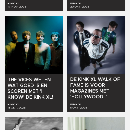
KINK XL
KINK XL
17 NOV. 2025
20 OKT. 2025
DE
KINK
XL
WALK
OF
THE
VICES
WETEN
FAME
IS
VOOR
WAT
GOED
IS
EN
MAGAZINES
MET
SCOREN
MET
'I
'HOLLYWOOD_'
KNOW'
DE
KINK
XL!
KINK XL
KINK XL
13 OKT. 2025
6 OKT. 2025