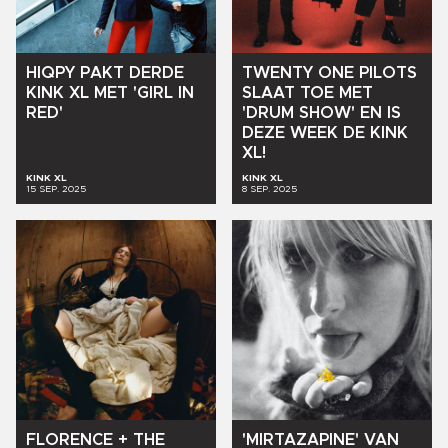
HIQPY
PAKT
DERDE
TWENTY
ONE
PILOTS
KINK
XL
MET
'GIRL
IN
SLAAT
TOE
MET
RED'
'DRUM
SHOW'
EN
IS
DEZE
WEEK
DE
KINK
XL!
KINK XL
KINK XL
15 SEP. 2025
8 SEP. 2025
FLORENCE
+
THE
'MIRTAZAPINE'
VAN