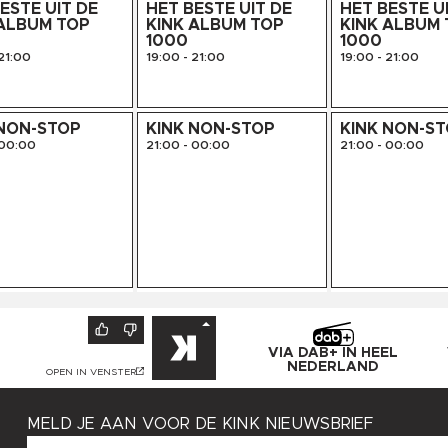
ESTE UIT DE
HET BESTE UIT DE
HET BESTE U
 ALBUM TOP
KINK ALBUM TOP
KINK ALBUM
1000
1000
21:00
19:00
-
21:00
19:00
-
21:00
 NON-STOP
KINK NON-STOP
KINK NON-S
00:00
21:00
-
00:00
21:00
-
00:00
VIA DAB+ IN HEEL
NEDERLAND
OPEN IN VENSTER
MELD JE AAN VOOR DE KINK NIEUWSBRIEF