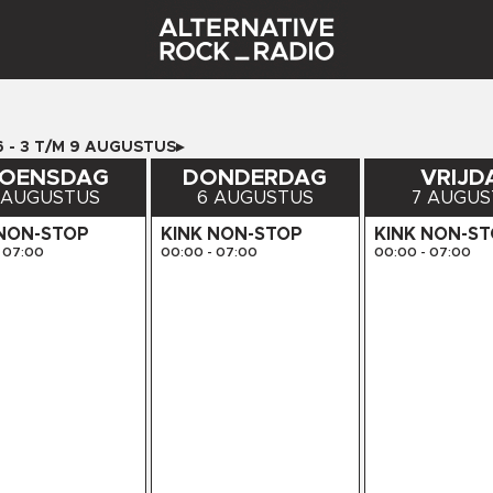
6
-
3
T/M
9
AUGUSTUS
OENSDAG
DONDERDAG
VRIJD
 AUGUSTUS
6 AUGUSTUS
7 AUGUS
 NON-STOP
KINK NON-STOP
KINK NON-S
07:00
00:00
-
07:00
00:00
-
07:00