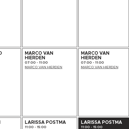
D
MARCO VAN
MARCO VAN
HIERDEN
HIERDEN
07:00
-
11:00
07:00
-
11:00
MARCO VAN HIERDEN
MARCO VAN HIERDEN
N
LARISSA POSTMA
LARISSA POSTMA
11:00
-
15:00
11:00
-
15:00