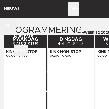
NIEUWS
KINK
PROGRAMMERING
WEEK
32
202
NIEUWS
MAANDAG
DINSDAG
W
3 AUGUSTUS
4 AUGUSTUS
5
KINK
KINK NON-STOP
KINK NON-STOP
KINK
00:00
-
07:00
00:00
-
07:00
00:00
-
DJ'S
PROGRAMMERING
STORE
KINK PRESENTS
CONTACT