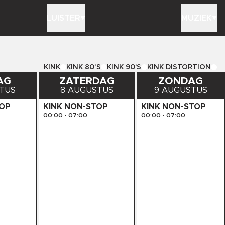
LUISTER
MUZIEK
KINK
KINK 80'S
KINK 90’S
KINK DISTORTION
AG
ZATERDAG
ZONDAG
TUS
8 AUGUSTUS
9 AUGUSTUS
TOP
KINK NON-STOP
KINK NON-STOP
00:00
-
07:00
00:00
-
07:00