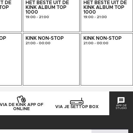
IT DE
HET BESTE UIT DE
HET BESTE UIT DE
 TOP
KINK ALBUM TOP
KINK ALBUM TOP
1000
1000
19:00
-
21:00
19:00
-
21:00
TOP
KINK NON-STOP
KINK NON-STOP
21:00
-
00:00
21:00
-
00:00
VIA DE KINK APP OF
APP DE
VIA JE SETTOP BOX
STUDIO
ONLINE