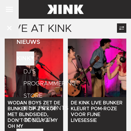
LIVE AT KINK
NIEUWS
KINK
DJ'S
PROGRAMMERING
STORE
WODAN
BOYS
ZET
DE
DE
KINK
LIVE
BUNKER
KINK PRESENTS
BUNKER
OP
Z'N
KOP
KLEURT
POM-ROZE
MET
BLINDSIDED,
VOOR
FIJNE
CONTACT
DON'T
BE
SILLY
&
MY
LIVESESSIE
OH
MY