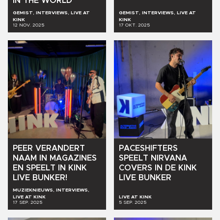
IN
THE
WORLD"
GEMIST, INTERVIEWS, LIVE AT
GEMIST, INTERVIEWS, LIVE AT
KINK
KINK
12 NOV. 2025
17 OKT. 2025
PEER
VERANDERT
PACESHIFTERS
NAAM
IN
MAGAZINES
SPEELT
NIRVANA
EN
SPEELT
IN
KINK
COVERS
IN
DE
KINK
LIVE
BUNKER!
LIVE
BUNKER
MUZIEKNIEUWS, INTERVIEWS,
LIVE AT KINK
LIVE AT KINK
17 SEP. 2025
5 SEP. 2025