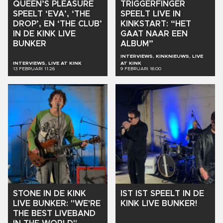
QUEEN’S
PLEASURE
TRIGGERFINGER
SPEELT
‘EVA’,
‘THE
SPEELT
LIVE
IN
DROP’,
EN
‘THE
CLUB’
KINKSTART:
“HET
IN
DE
KINK
LIVE
GAAT
NAAR
EEN
BUNKER
ALBUM”
INTERVIEWS, KINKNIEUWS, LIVE
INTERVIEWS, LIVE AT KINK
AT KINK
13 FEBRUARI 11:26
9 FEBRUARI 16:00
STONE
IN
DE
KINK
IST
IST
SPEELT
IN
DE
LIVE
BUNKER:
"WE'RE
KINK
LIVE
BUNKER!
THE
BEST
LIVEBAND