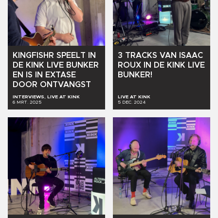
KINGFISHR
SPEELT
IN
3
TRACKS
VAN
ISAAC
DE
KINK
LIVE
BUNKER
ROUX
IN
DE
KINK
LIVE
EN
IS
IN
EXTASE
BUNKER!
DOOR
ONTVANGST
INTERVIEWS, LIVE AT KINK
LIVE AT KINK
6 MRT. 2025
5 DEC. 2024