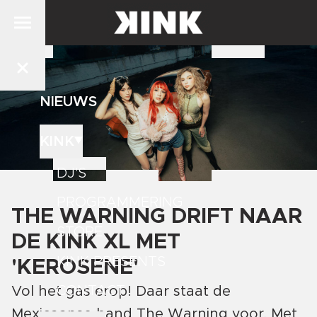
NIEUWS
KINK
DJ'S
PROGRAMMERING
THE WARNING DRIFT NAAR
STORE
DE KINK XL MET
KINK PRESENTS
'KEROSENE'
CONTACT
Vol het gas erop! Daar staat de
Mexicaanse band The Warning voor. Met