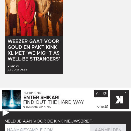
WEEZER
GAAT
VOOR
GOUD
EN
PAKT
KINK
XL
MET
'WE
MIGHT
AS
WELL
BE
STRANGERS'
KINK XL
22 JUNI 08:55
NU OP
KINK
ENTER SHIKARI
FIND OUT THE HARD WAY
GEDRAAID OP
KINK
OPEN
MELD JE AAN VOOR DE KINK NIEUWSBRIEF
AANMELDEN