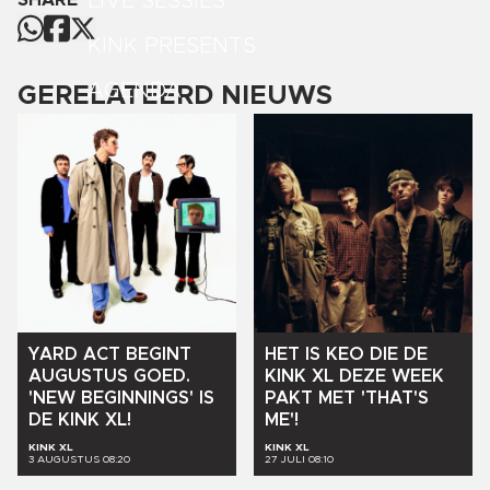
LIVE SESSIES
SHARE
KINK PRESENTS
AGENDA
GERELATEERD NIEUWS
YARD
ACT
BEGINT
HET
IS
KEO
DIE
DE
AUGUSTUS
GOED.
KINK
XL
DEZE
WEEK
'NEW
BEGINNINGS'
IS
PAKT
MET
'THAT'S
DE
KINK
XL!
ME'!
KINK XL
KINK XL
3 AUGUSTUS 08:20
27 JULI 08:10