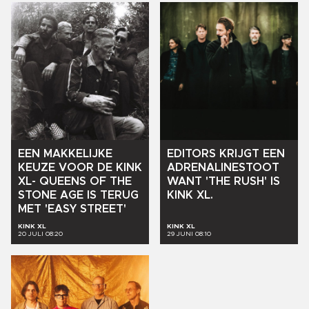
EDITORS
KRIJGT
EEN
EEN
MAKKELIJKE
ADRENALINESTOOT
KEUZE
VOOR
DE
KINK
WANT
'THE
RUSH'
IS
XL-
QUEENS
OF
THE
KINK
XL.
STONE
AGE
IS
TERUG
MET
'EASY
STREET'
KINK XL
KINK XL
20 JULI 08:20
29 JUNI 08:10