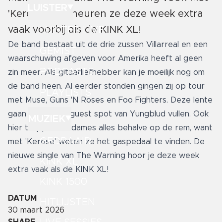
LUISTER
'Kerosene' scheuren ze deze week extra
vaak voorbij als de KINK XL!
LUISTER LIVE
De band bestaat uit de drie zussen Villarreal en een
GEMIST
waarschuwing afgeven voor Amerika heeft al geen
PODCASTS
zin meer. Als gitaarliefhebber kan je moeilijk nog om
de band heen. Al eerder stonden gingen zij op tour
PLAYLISTS
met Muse, Guns 'N Roses en Foo Fighters. Deze lente
gaan de special guest spot van Yungblud vullen. Ook
MUZIEK
hier trappen de dames alles behalve op de rem, want
GEDRAAID
met 'Kerose' weten ze het gaspedaal te vinden. De
nieuwe single van The Warning hoor je deze week
KINK XL
extra vaak als de KINK XL!
KINK 1500
DATUM
HITLIJSTEN
30 maart 2026