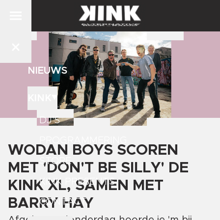
NIEUWS
KINK
DJ'S
PROGRAMMERING
WODAN BOYS SCOREN
STORE
MET 'DON'T BE SILLY' DE
KINK PRESENTS
KINK XL, SAMEN MET
BARRY HAY
CONTACT