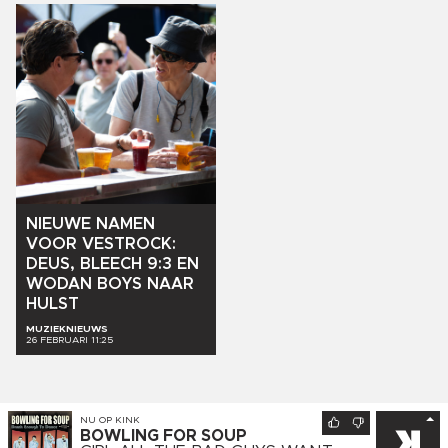
NIEUWE
NAMEN
VOOR
VESTROCK:
DEUS,
BLEECH
9:3
EN
WODAN
BOYS
NAAR
HULST
MUZIEKNIEUWS
26 FEBRUARI 11:25
NU OP
KINK
BOWLING FOR SOUP