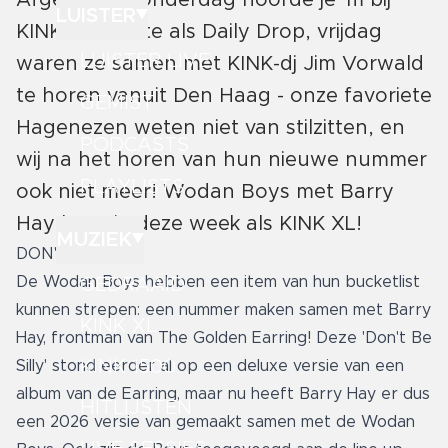
Afgelopen donderdag hoorde je 'm bij
LUISTER
KINK als eerste als Daily Drop, vrijdag
LUISTER LIVE
waren ze samen met KINK-dj Jim Vorwald
te horen vanuit Den Haag - onze favoriete
GEMIST
Hagenezen weten niet van stilzitten, en
PODCASTS
wij na het horen van hun nieuwe nummer
PLAYLISTS
ook niet meer! Wodan Boys met Barry
Hay hoor je deze week als KINK XL!
MUZIEK
DON'T BE SILLY
De Wodan Boys hebben een item van hun bucketlist
GEDRAAID
kunnen strepen: een nummer maken samen met Barry
KINK XL
Hay, frontman van The Golden Earring! Deze 'Don't Be
KINK 1500
Silly' stond eerder al op een deluxe versie van een
album van de Earring, maar nu heeft Barry Hay er dus
HITLIJSTEN
een 2026 versie van gemaakt samen met de Wodan