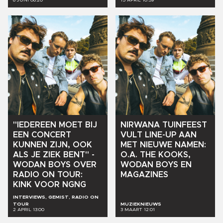
"IEDEREEN
MOET
BIJ
NIRWANA
TUINFEEST
EEN
CONCERT
VULT
LINE-UP
AAN
KUNNEN
ZIJN,
OOK
MET
NIEUWE
NAMEN:
ALS
JE
ZIEK
BENT"
-
O.A.
THE
KOOKS,
WODAN
BOYS
OVER
WODAN
BOYS
EN
RADIO
ON
TOUR:
MAGAZINES
KINK
VOOR
NGNG
INTERVIEWS, GEMIST, RADIO ON
TOUR
MUZIEKNIEUWS
2 APRIL 13:00
3 MAART 12:01