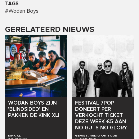
TAGS
#
Wodan Boys
GERELATEERD NIEUWS
WODAN
BOYS
ZIJN
FESTIVAL
7POP
'BLINDSIDED'
EN
DONEERT
PER
PAKKEN
DE
KINK
XL!
VERKOCHT
TICKET
DEZE
WEEK
€5
AAN
NO
GUTS
NO
GLORY
KINK XL
GEMIST, RADIO ON TOUR
8 JUNI 08:20
15 APRIL 10:59