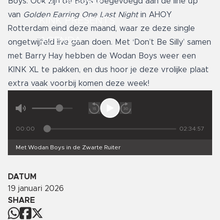
LIVE SESSIES
Boys. Ook zijn de Boys toegevoegd aan de line up
van
Golden Earring One Last Night
in AHOY
KINK PRESENTS
Rotterdam eind deze maand, waar ze deze single
AGENDA
ongetwijfeld live gaan doen. Met ‘Don’t Be Silly’ samen
met Barry Hay hebben de Wodan Boys weer een
KINK XL te pakken, en dus hoor je deze vrolijke plaat
extra vaak voorbij komen deze week!
00:00
02:34:57
Met Wodan Boys in de Zwarte Ruiter
DATUM
19 januari 2026
SHARE