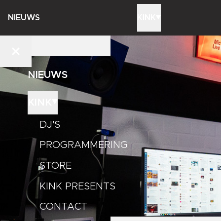
NIEUWS
KINK
NIEUWS
KINK
DJ'S
PROGRAMMERING
STORE
KINK PRESENTS
CONTACT