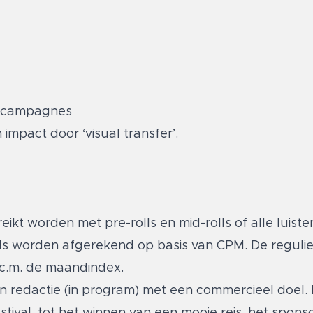
le campagnes
 impact door ‘visual transfer’.
eikt worden met pre-rolls en mid-rolls of alle luiste
lls worden afgerekend op basis van CPM. De reguli
.c.m. de maandindex.
 redactie (in program) met een commercieel doel.
estival, tot het winnen van een mooie reis, het spon