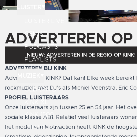
LUISTER
LUISTER LIVE
GEMIST
ADVERTEREN OP 
PODCASTS
NIEUW: ADVERTEREN IN DE REGIO OP KINK!
PLAYLISTS
ADVERTEREN BIJ KINK
MUZIEK
Adverteren op KINK? Dat kan! Elke week bereikt K
rockmuziek, met DJ’s als Michiel Veenstra, Eric C
GEDRAAID
PROFIEL LUISTERAARS
KINK XL
Onze luisteraars zijn tussen 25 en 54 jaar. Het ov
KINK 1500
sociale klasse AB1. Relatief veel luisteraars won
HITLIJSTEN
het model van Motivaction heeft KINK de hoogste 
(creatieve, eigenzinnige, levensgenietende mense