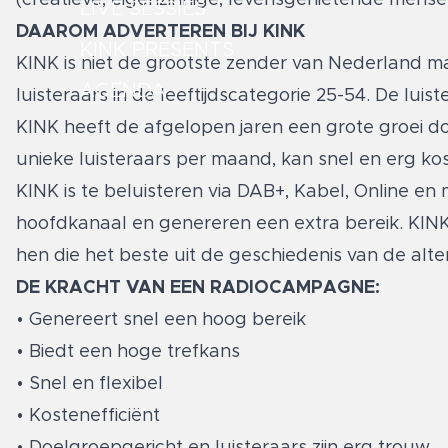
LIVE SESSIES
DAAROM ADVERTEREN BIJ KINK
KINK PRESENTS
KINK is niet de grootste zender van Nederland m
AGENDA
luisteraars in de leeftijdscategorie 25-54. De lui
KINK heeft de afgelopen jaren een grote groei do
unieke luisteraars per maand, kan snel en erg ko
KINK is te beluisteren via DAB+, Kabel, Online e
hoofdkanaal en genereren een extra bereik. KINK
hen die het beste uit de geschiedenis van de alte
DE KRACHT VAN EEN RADIOCAMPAGNE:
• Genereert snel een hoog bereik
• Biedt een hoge trefkans
• Snel en flexibel
• Kostenefficiënt
• Doelgroepgericht en luisteraars zijn erg trouw