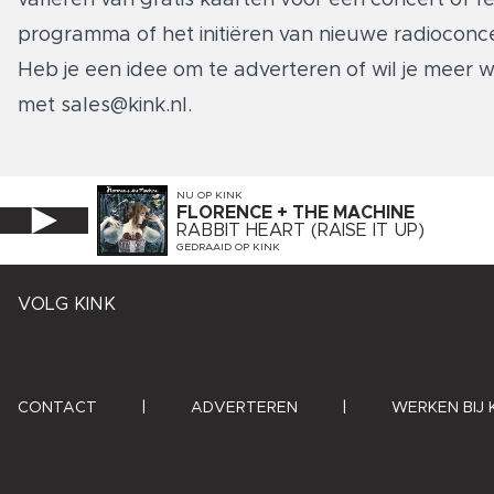
programma of het initiëren van nieuwe radiocon
Heb je een idee om te adverteren of wil je meer
met
sales@kink.nl
.
NU OP
KINK
FLORENCE + THE MACHINE
RABBIT HEART (RAISE IT UP)
GEDRAAID OP
KINK
VOLG KINK
CONTACT
|
ADVERTEREN
|
WERKEN BIJ 