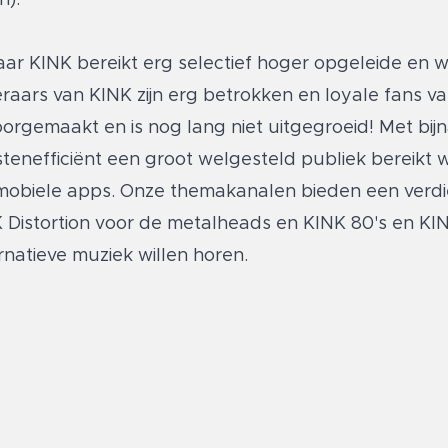
aar KINK bereikt erg selectief hoger opgeleide en 
steraars van KINK zijn erg betrokken en loyale fans v
orgemaakt en is nog lang niet uitgegroeid! Met bijn
stenefficiënt een groot welgesteld publiek bereikt 
n mobiele apps. Onze themakanalen bieden een verd
 Distortion voor de metalheads en KINK 80's en KIN
rnatieve muziek willen horen.