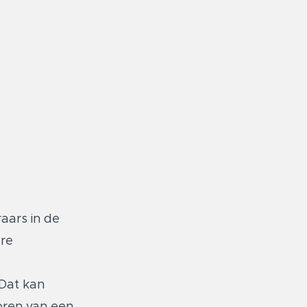
raars in de
ere
 Dat kan
soren van een