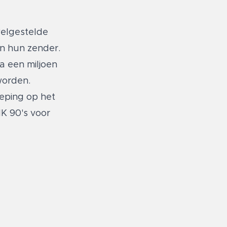
welgestelde
an hun zender.
a een miljoen
worden.
ieping op het
K 90's voor