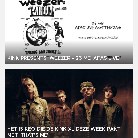
KINK PRESENTS: WEEZER - 26 MEI AFAS LIVE
HET IS KEO DIE DE KINK XL DEZE WEEK PAKT
MET 'THAT'S ME'!