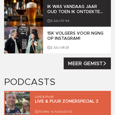
IK WAS VANDAAG JAAR
OUD TOEN IK ONTDEKTE
WAAR BIER NA WIJN GEEFT
3 JULI 07:44
VENIJN OP SLAAT
15K VOLGERS VOOR NGNG
OP INSTAGRAM!
2 JULI 08:25
MEER GEMIST
PODCASTS
LIVE & PUUR
LIVE & PUUR ZOMERSPECIAL 3
110
MIN -
6 AUGUSTUS