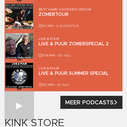
BEST HARD VOOR EEN VROUW
ZOMERTOUR
65
MIN -
2 AUGUSTUS
LIVE & PUUR
LIVE & PUUR ZOMERSPECIAL 2
109
MIN -
30 JULI
LIVE & PUUR
LIVE & PUUR SUMMER SPECIAL
110
MIN -
23 JULI
MEER PODCASTS
KINK STORE