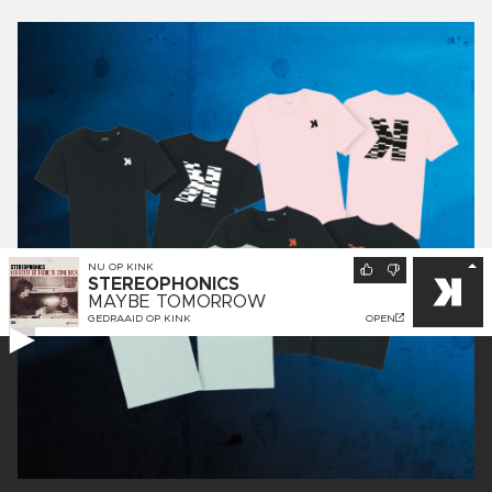
SHOP NU
NU OP
KINK
STEREOPHONICS
MAYBE TOMORROW
GEDRAAID OP
KINK
OPEN
MELD JE AAN VOOR DE KINK NIEUWSBRIEF
AANMELDEN
VOLG KINK