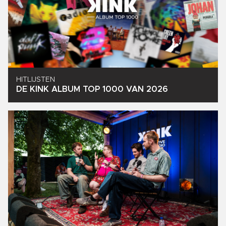
HITLIJSTEN
DE KINK ALBUM TOP 1000 VAN 2026