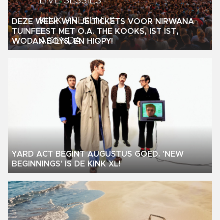
LIVE SESSIES
KINK PRESENTS
DEZE WEEK WIN JE TICKETS VOOR NIRWANA
TUINFEEST MET O.A. THE KOOKS, IST IST,
AGENDA
WODAN BOYS, EN HIQPY!
YARD ACT BEGINT AUGUSTUS GOED. 'NEW
BEGINNINGS' IS DE KINK XL!