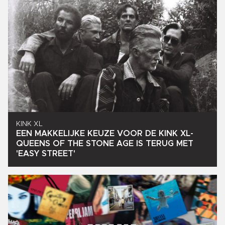
KINK XL
EEN MAKKELIJKE KEUZE VOOR DE KINK XL-
QUEENS OF THE STONE AGE IS TERUG MET
'EASY STREET'