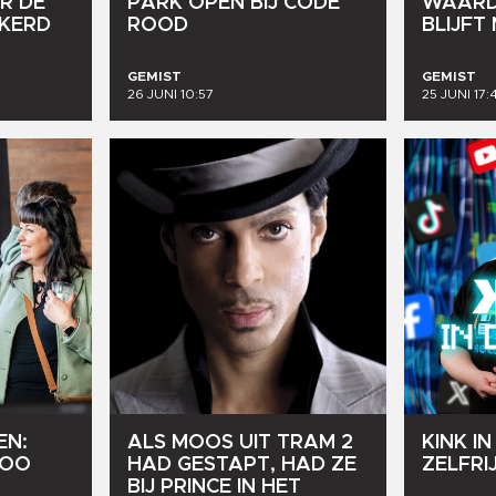
R
DE
PARK
OPEN
BIJ
CODE
WAAR
NKERD
ROOD
BLIJFT
GEMIST
GEMIST
26 JUNI 10:57
25 JUNI 17:
EN:
ALS
MOOS
UIT
TRAM
2
KINK
IN
FOO
HAD
GESTAPT,
HAD
ZE
ZELFRI
BIJ
PRINCE
IN
HET