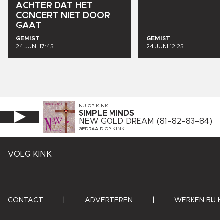
ACHTER
DAT
HET
CONCERT
NIET
DOOR
GAAT
GEMIST
GEMIST
24 JUNI 17:45
24 JUNI 12:25
NU OP
KINK
SIMPLE MINDS
NEW GOLD DREAM (81–82–83–84)
GEDRAAID OP
KINK
VOLG KINK
CONTACT
|
ADVERTEREN
|
WERKEN BIJ 