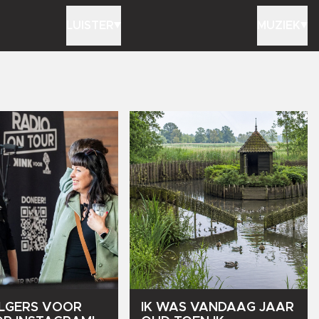
LUISTER
MUZIEK
LGERS
VOOR
IK
WAS
VANDAAG
JAAR