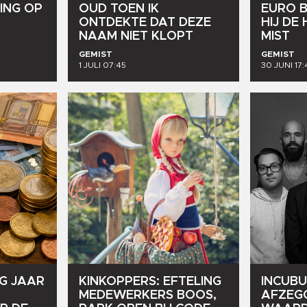
ING
OP
OUD
TOEN
IK
EURO
ONTDEKTE
DAT
DEZE
HIJ
DE
NAAM
NIET
KLOPT
MIST
GEMIST
GEMIST
1 JULI 07:45
30 JUNI 17:
G
JAAR
KINKOPPERS:
EFTELING
INCUBU
MEDEWERKERS
BOOS,
AFZEG