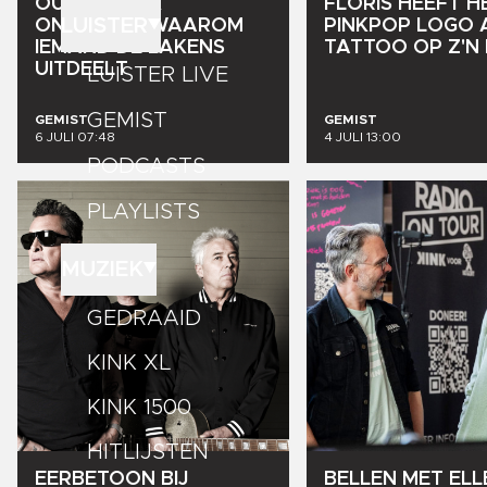
OUD
TOEN
IK
FLORIS
HEEFT
H
LUISTER
ONTDEKTE
WAAROM
PINKPOP
LOGO
IEMAND
DE
LAKENS
TATTOO
OP
Z'N
UITDEELT
LUISTER LIVE
GEMIST
GEMIST
GEMIST
6 JULI 07:48
4 JULI 13:00
PODCASTS
PLAYLISTS
MUZIEK
GEDRAAID
KINK XL
KINK 1500
HITLIJSTEN
EERBETOON
BIJ
BELLEN
MET
ELL