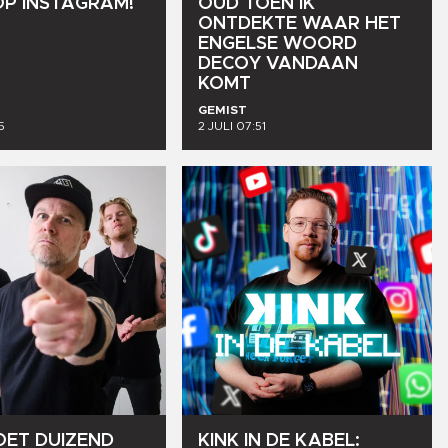
OP
INSTAGRAM!
OUD
TOEN
IK
ONTDEKTE
WAAR
HET
ENGELSE
WOORD
DECOY
VANDAAN
KOMT
GEMIST
5
2 JULI 07:51
OET
DUIZEND
KINK
IN
DE
KABEL: