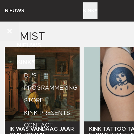
NIEUWS
KINK
GEMIST
NIEUWS
KINK
DJ'S
PROGRAMMERING
STORE
KINK PRESENTS
CONTACT
IK
WAS
VANDAAG
JAAR
KINK
TATTOO
TA