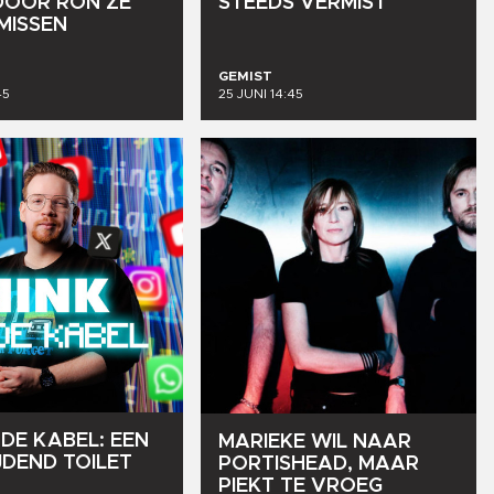
DOOR
RON
ZE
STEEDS
VERMIST
MISSEN
GEMIST
45
25 JUNI 14:45
DE
KABEL:
EEN
MARIEKE
WIL
NAAR
JDEND
TOILET
PORTISHEAD,
MAAR
PIEKT
TE
VROEG