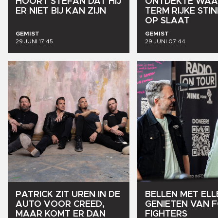
HOORT
STEFAN
DAT
HIJ
ONTDEKTE
WAA
ER
NIET
BIJ
KAN
ZIJN
TERM
RIJKE
STI
OP
SLAAT
GEMIST
GEMIST
29 JUNI 17:45
29 JUNI 07:44
PATRICK
ZIT
UREN
IN
DE
BELLEN
MET
ELL
AUTO
VOOR
CREED,
GENIETEN
VAN
MAAR
KOMT
ER
DAN
FIGHTERS