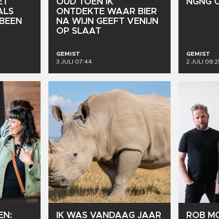
ET
OUD
TOEN
IK
NGNG
ALS
ONTDEKTE
WAAR
BIER
BEEN
NA
WIJN
GEEFT
VENIJN
OP
SLAAT
GEMIST
GEMIST
3 JULI 07:44
2 JULI 08:2
EN:
IK
WAS
VANDAAG
JAAR
ROB
M