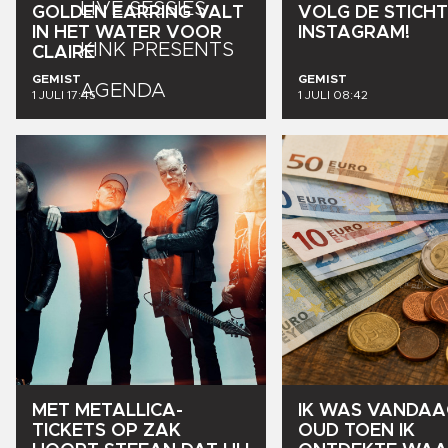
LIVE SESSIES
GOLDEN
EARRING
VALT
VOLG
DE
STICHT
IN
HET
WATER
VOOR
INSTAGRAM!
KINK PRESENTS
CLAIRE
GEMIST
GEMIST
AGENDA
1 JULI 17:45
1 JULI 08:42
MET
METALLICA-
IK
WAS
VANDAA
TICKETS
OP
ZAK
OUD
TOEN
IK