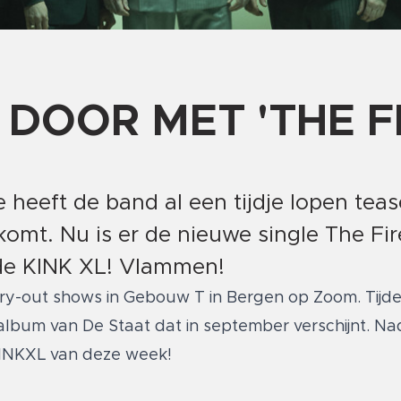
DOOR MET 'THE FI
eeft de band al een tijdje lopen teas
omt. Nu is er de nieuwe single The Fir
 de KINK XL! Vlammen!
try-out shows in Gebouw T in Bergen op Zoom. Tijd
lbum van De Staat dat in september verschijnt. Nad
e KINKXL van deze week!