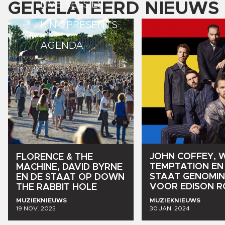
GERELATEERD NIEUWS
LIVE SESSIES
KINK PRESENTS
AGENDA
JOHN
COFFEY,
W
FLORENCE
&
THE
TEMPTATION
EN
MACHINE,
DAVID
BYRNE
STAAT
GENOMIN
EN
DE
STAAT
OP
DOWN
VOOR
EDISON
R
THE
RABBIT
HOLE
MUZIEKNIEUWS
MUZIEKNIEUWS
19 NOV. 2025
30 JAN. 2024