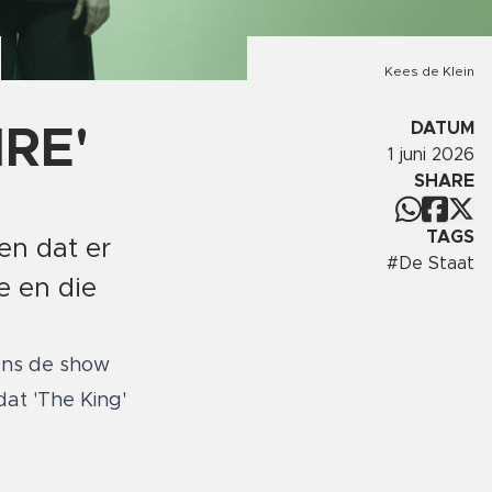
Kees de Klein
DATUM
RE'
1 juni 2026
SHARE
TAGS
en dat er
#
De Staat
e en die
ens de show
at 'The King'