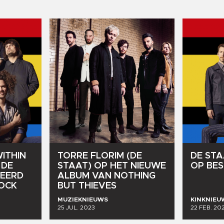
ITHIN
TORRE
FLORIM
(DE
DE
STA
DE
STAAT)
OP
HET
NIEUWE
OP
BES
EERD
ALBUM
VAN
NOTHING
OCK
BUT
THIEVES
MUZIEKNIEUWS
KINKNIEU
25 JUL. 2023
22 FEB. 20