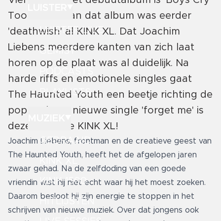
Vier jaar na het debuutalbum is 'Boys Cry
LUISTER
Too' er nu. Van dat album was eerder
LUISTER LIVE
'deathwish' al KINK XL. Dat Joachim
Liebens meerdere kanten van zich laat
GEMIST
horen op de plaat was al duidelijk. Na
PODCASTS
harde riffs en emotionele singles gaat
PLAYLISTS
The Haunted Youth een beetje richting de
poppunk. De nieuwe single 'forget me' is
MUZIEK
deze week de KINK XL!
GEDRAAID
Joachim Liebens, frontman en de creatieve geest van
The Haunted Youth, heeft het de afgelopen jaren
KINK XL
zwaar gehad. Na de zelfdoding van een goede
KINK 1500
vriendin wist hij niet echt waar hij het moest zoeken.
Daarom besloot hij zijn energie te stoppen in het
HITLIJSTEN
schrijven van nieuwe muziek. Over dat jongens ook