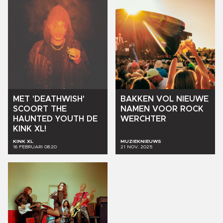
MET
'DEATHWISH'
BAKKEN
VOL
NIEUWE
SCOORT
THE
NAMEN
VOOR
ROCK
HAUNTED
YOUTH
DE
WERCHTER
KINK
XL!
KINK XL
MUZIEKNIEUWS
16 FEBRUARI 08:20
21 NOV. 2025