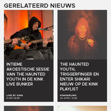
GERELATEERD NIEUWS
INTIEME
THE
HAUNTED
AKOESTISCHE
SESSIE
YOUTH,
VAN
THE
HAUNTED
TRIGGERFINGER
EN
YOUTH
IN
DE
KINK
ENTER
SHIKARI
LIVE
BUNKER
NIEUW
OP
DE
KINK
PLAYLIST
LIVE AT KINK
KINKNIEUWS
8 MEI 09:56
20 APRIL 10:06