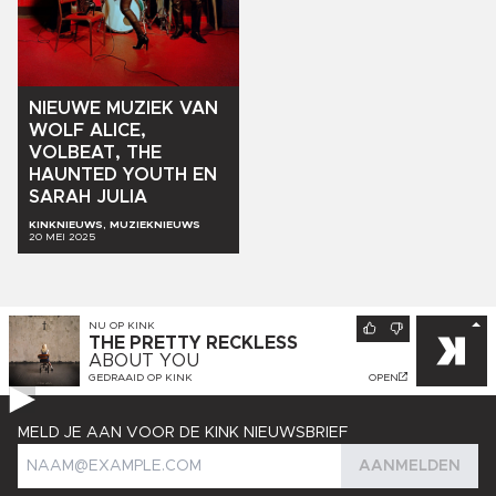
NIEUWE
MUZIEK
VAN
WOLF
ALICE,
VOLBEAT,
THE
HAUNTED
YOUTH
EN
SARAH
JULIA
KINKNIEUWS, MUZIEKNIEUWS
20 MEI 2025
NU OP
KINK
THE PRETTY RECKLESS
ABOUT YOU
GEDRAAID OP
KINK
OPEN
MELD JE AAN VOOR DE KINK NIEUWSBRIEF
AANMELDEN