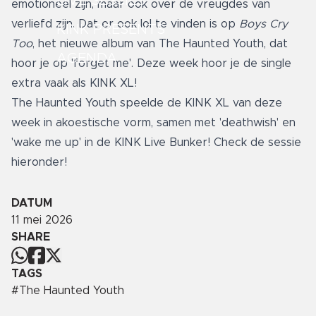
LIVE SESSIES
emotioneel zijn, maar ook over de vreugdes van
verliefd zijn. Dat er ook lol te vinden is op
Boys Cry
KINK PRESENTS
Too
, het nieuwe album van The Haunted Youth, dat
AGENDA
hoor je op 'forget me'. Deze week hoor je de single
extra vaak als KINK XL!
The Haunted Youth speelde de KINK XL van deze
week in akoestische vorm, samen met 'deathwish' en
'wake me up' in de KINK Live Bunker! Check de sessie
hieronder!
DATUM
11 mei 2026
SHARE
TAGS
#
The Haunted Youth