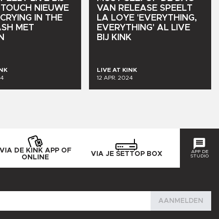
TOUCH
NIEUWE
VAN
RELEASE
SPEELT
CRYING
IN
THE
LA
LOYE
'EVERYTHING,
SH
MET
EVERYTHING'
AL
LIVE
N
BIJ
KINK
INK
LIVE AT KINK
24
12 APR. 2024
VIA DE KINK APP OF
APP DE
VIA JE SETTOP BOX
STUDIO
ONLINE
AANMELDEN