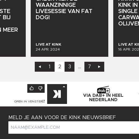
WAANZINNIGE
KINK
IN
STE
LIVESESSIE
VAN
FAT
SINGLE
T
BIJ
DOG!
CARWA
OLIJVE
N
MEER
LIVE AT KINK
LIVE AT K
24 APR. 2024
16 APR. 20
1
2
3
...
7
VIA DAB+ IN HEEL
NEDERLAND
OPEN IN VENSTER
MELD JE AAN VOOR DE KINK NIEUWSBRIEF