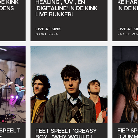
DE
KINK
KEIHA
HEALING',
'UV',
EN
JDENS
IN
DE
K
'DIGITALINE'
IN
DE
KINK
LIVE
BUNKER!
LIVE AT KINK
LIVE AT K
8 OKT. 2024
24 SEP. 20
SPEELT
FIEP
SP
FEET
SPEELT
'GREASY
E
DRUMM
BOY',
'WHY
WOULD
I