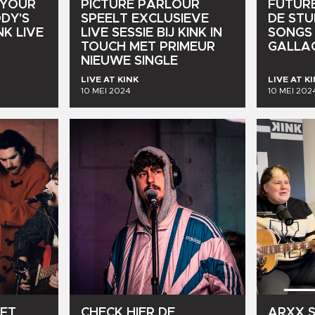
YOUR
PICTURE
PARLOUR
FUTUR
DY'S
SPEELT
EXCLUSIEVE
DE
STU
NK
LIVE
LIVE
SESSIE
BIJ
KINK
IN
SONGS
TOUCH
MET
PRIMEUR
GALLA
NIEUWE
SINGLE
LIVE AT KINK
LIVE AT K
10 MEI 2024
10 MEI 202
FT
CHECK
HIER
DE
ARXX