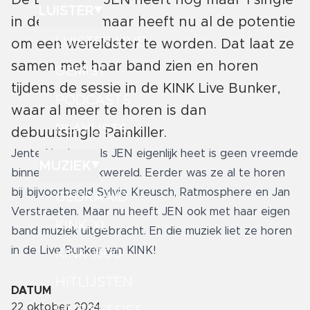
De Belgische JEN heeft nog maar 1 single
LUISTER
in de wereld maar heeft nu al de potentie
LUISTER LIVE
om een wereldster te worden. Dat laat ze
samen met haar band zien en horen
GEMIST
tijdens de sessie in de KINK Live Bunker,
PODCASTS
waar al meer te horen is dan
PLAYLISTS
debuutsingle Painkiller.
Jente Neels, zoals JEN eigenlijk heet is geen vreemde
MUZIEK
binnen de muziekwereld. Eerder was ze al te horen
bij bijvoorbeeld Sylvie Kreusch, Ratmosphere en Jan
GEDRAAID
Verstraeten. Maar nu heeft JEN ook met haar eigen
KINK XL
band muziek uitgebracht. En die muziek liet ze horen
in de Live Bunker van KINK!
KINK 1500
HITLIJSTEN
DATUM
22 oktober 2024