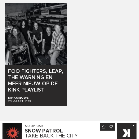
FOO
FIGHTERS,
LEAP,
THE
WARNING
EN
MEER
NIEUW
OP
DE
KINK
PLAYLIST!
KINKNIEUWS
23 MAART 13:13
NU OP
KINK
SNOW PATROL
TAKE BACK THE CITY