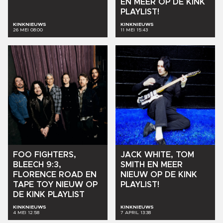
EN
MEER
OP
DE
KINK
PLAYLIST!
KINKNIEUWS
KINKNIEUWS
26 MEI 08:00
11 MEI 15:43
FOO
FIGHTERS,
JACK
WHITE,
TOM
BLEECH
9:3,
SMITH
EN
MEER
FLORENCE
ROAD
EN
NIEUW
OP
DE
KINK
TAPE
TOY
NIEUW
OP
PLAYLIST!
DE
KINK
PLAYLIST
KINKNIEUWS
KINKNIEUWS
4 MEI 12:58
7 APRIL 13:38