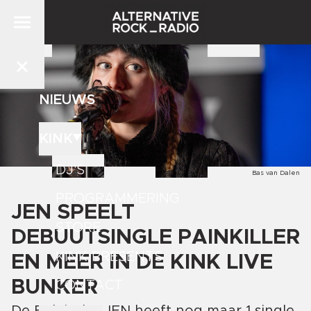
NIEUWS
KINK
DJ'S
Bas van Dalen
PROGRAMMERING
JEN SPEELT
STORE
DEBUUTSINGLE PAINKILLER
KINK PRESENTS
EN MEER IN DE KINK LIVE
BUNKER
CONTACT