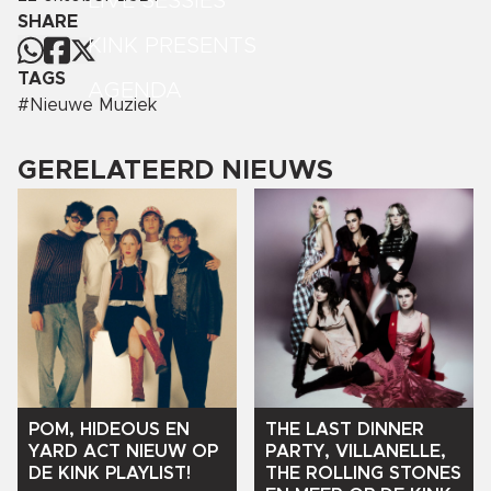
LIVE SESSIES
SHARE
KINK PRESENTS
TAGS
AGENDA
#
Nieuwe Muziek
GERELATEERD NIEUWS
POM,
HIDEOUS
EN
THE
LAST
DINNER
YARD
ACT
NIEUW
OP
PARTY,
VILLANELLE,
DE
KINK
PLAYLIST!
THE
ROLLING
STONES