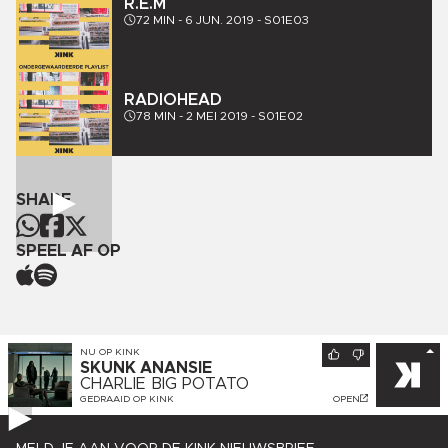
R.E.M
72
MIN -
6 JUN. 2019
-
S01E03
RADIOHEAD
78
MIN -
2 MEI 2019
-
S01E02
SHARE
SPEEL AF OP
NU OP
KINK
SKUNK ANANSIE
CHARLIE BIG POTATO
GEDRAAID OP
KINK
OPEN