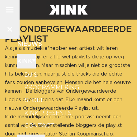
DE ONDERGEWAARDEERDE
PLAYLIST
NIEUWS
Als je als muziekliefhebber een artiest wilt leren
kennen, dan zijn er altijd wel playlists die je op weg
KINK
kunnen helpen. Maar misschien wil je niet de grootste
hits beluisteren, maar juist die tracks die de échte
DJ'S
fans zouden aanbevelen. Mensen die het hele oeuvre
PROGRAMMERING
kennen. De bloggers van Ondergewaardeerde
STORE
Liedjes doen precies dat. Elke maand komt er een
nieuwe Ondergewaardeerde Playlist uit.
KINK PRESENTS
In de maandelijkse bijhorende podcast neemt een
CONTACT
aantal van de samenstellende bloggers de playlist
door met presentator Stefan Koopmanschap.