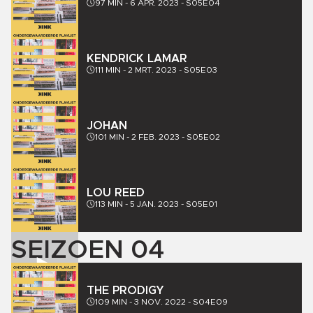
97
MIN -
6 APR. 2023
-
S05E04
KENDRICK LAMAR
111
MIN -
2 MRT. 2023
-
S05E03
JOHAN
101
MIN -
2 FEB. 2023
-
S05E02
LOU REED
113
MIN -
5 JAN. 2023
-
S05E01
SEIZOEN
04
THE PRODIGY
109
MIN -
3 NOV. 2022
-
S04E09