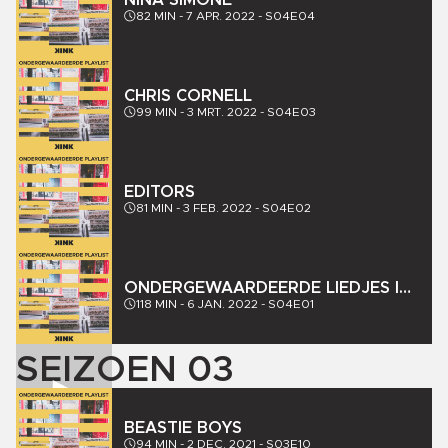
NINA SIMONE
82
MIN -
7 APR. 2022
-
S04E04
CHRIS CORNELL
99
MIN -
3 MRT. 2022
-
S04E03
EDITORS
81
MIN -
3 FEB. 2022
-
S04E02
ONDERGEWAARDEERDE LIEDJES IN
2021
118
MIN -
6 JAN. 2022
-
S04E01
SEIZOEN
03
BEASTIE BOYS
94
MIN -
2 DEC. 2021
-
S03E10