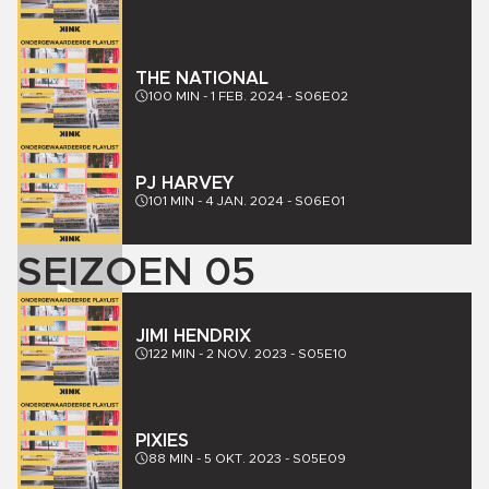
THE NATIONAL
100
MIN -
1 FEB. 2024
-
S06E02
PJ HARVEY
101
MIN -
4 JAN. 2024
-
S06E01
SEIZOEN
05
JIMI HENDRIX
122
MIN -
2 NOV. 2023
-
S05E10
PIXIES
88
MIN -
5 OKT. 2023
-
S05E09