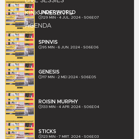
LIVE SESSIES
UNDERWORLD
KINK PRESENTS
129
MIN -
4 JUL. 2024
-
S06E07
AGENDA
SPINVIS
95
MIN -
6 JUN. 2024
-
S06E06
GENESIS
117
MIN -
2 MEI 2024
-
S06E05
RÓISÍN MURPHY
133
MIN -
4 APR. 2024
-
S06E04
STICKS
123
MIN -
7 MRT. 2024
-
S06E03