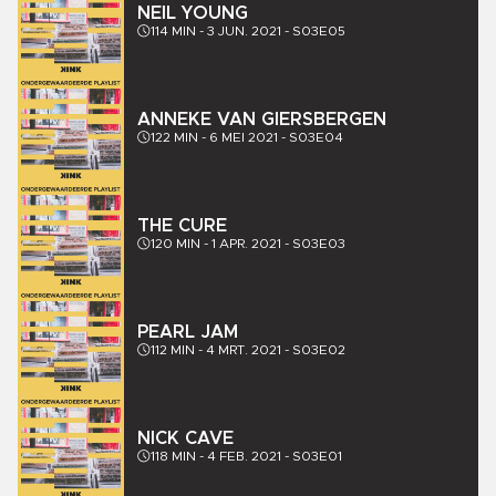
NEIL YOUNG
114
MIN -
3 JUN. 2021
-
S03E05
ANNEKE VAN GIERSBERGEN
122
MIN -
6 MEI 2021
-
S03E04
THE CURE
120
MIN -
1 APR. 2021
-
S03E03
PEARL JAM
112
MIN -
4 MRT. 2021
-
S03E02
NICK CAVE
118
MIN -
4 FEB. 2021
-
S03E01