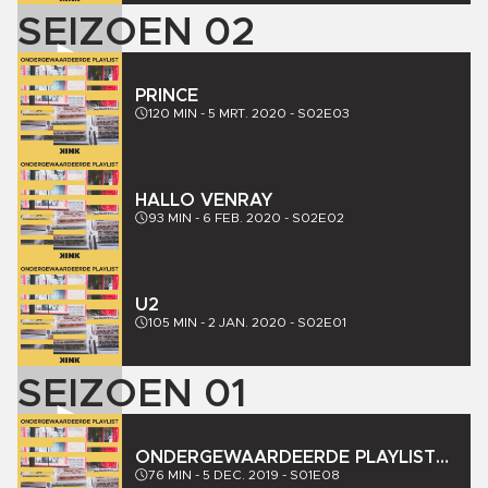
SEIZOEN
02
PRINCE
120
MIN -
5 MRT. 2020
-
S02E03
HALLO VENRAY
93
MIN -
6 FEB. 2020
-
S02E02
U2
105
MIN -
2 JAN. 2020
-
S02E01
SEIZOEN
01
ONDERGEWAARDEERDE PLAYLIST
DOORS
76
MIN -
5 DEC. 2019
-
S01E08