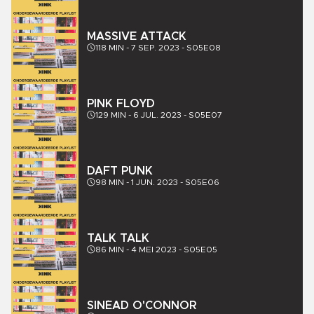
MASSIVE ATTACK
118
MIN -
7 SEP. 2023
-
S05E08
PINK FLOYD
129
MIN -
6 JUL. 2023
-
S05E07
DAFT PUNK
98
MIN -
1 JUN. 2023
-
S05E06
TALK TALK
86
MIN -
4 MEI 2023
-
S05E05
SINÉAD O'CONNOR