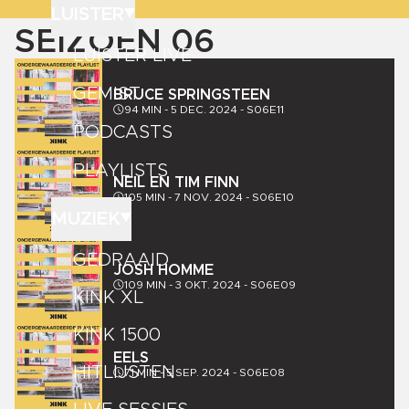
LUISTER
SEIZOEN
06
LUISTER LIVE
GEMIST
BRUCE SPRINGSTEEN
94
MIN -
5 DEC. 2024
-
S06E11
PODCASTS
PLAYLISTS
NEIL EN TIM FINN
105
MIN -
7 NOV. 2024
-
S06E10
MUZIEK
GEDRAAID
JOSH HOMME
109
MIN -
3 OKT. 2024
-
S06E09
KINK XL
KINK 1500
EELS
HITLIJSTEN
71
MIN -
5 SEP. 2024
-
S06E08