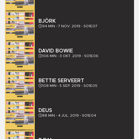
BJÖRK
94
MIN -
7 NOV. 2019
-
S01E07
DAVID BOWIE
106
MIN -
3 OKT. 2019
-
S01E06
BETTIE SERVEERT
108
MIN -
5 SEP. 2019
-
S01E05
DEUS
88
MIN -
4 JUL. 2019
-
S01E04