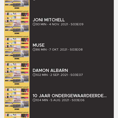
JONI MITCHELL
93
MIN -
4 NOV. 2021
-
S03E09
MUSE
86
MIN -
7 OKT. 2021
-
S03E08
DAMON ALBARN
102
MIN -
2 SEP. 2021
-
S03E07
10 JAAR ONDERGEWAARDEERDE
LIEDJES
104
MIN -
5 AUG. 2021
-
S03E06