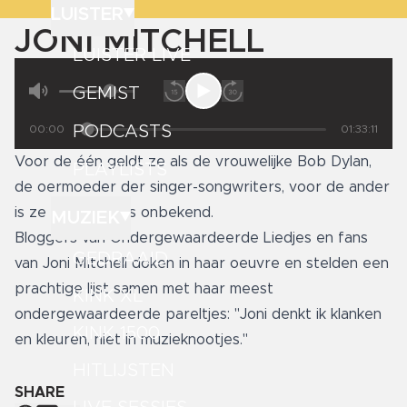
LUISTER
JONI MITCHELL
LUISTER LIVE
GEMIST
PODCASTS
00:00
01:33:11
Voor de één geldt ze als de vrouwelijke Bob Dylan,
PLAYLISTS
de oermoeder der singer-songwriters, voor de ander
is ze grotendeels onbekend.
MUZIEK
Bloggers van Ondergewaardeerde Liedjes en fans
GEDRAAID
van Joni Mitchell doken in haar oeuvre en stelden een
prachtige lijst samen met haar meest
KINK XL
ondergewaardeerde pareltjes: "Joni denkt ik klanken
KINK 1500
en kleuren, niet in muzieknootjes."
HITLIJSTEN
SHARE