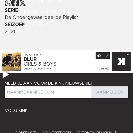
LIVE SESSIES
SERIE
KINK PRESENTS
De Ondergewaardeerde Playlist
AGENDA
SEIZOEN
2021
NU OP
KINK
BLUR
GIRLS & BOYS
GEDRAAID OP
KINK
OPEN
MELD JE AAN VOOR DE KINK NIEUWSBRIEF
AANMELDEN
VOLG KINK