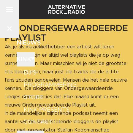
DE ONDERGEWAARDEERDE
PLAYLIST
NIEUWS
Als je als muziekliefhebber een artiest wilt leren
kennen, dan zijn er altijd wel playlists die je op weg
KINK
kunnen helpen. Maar misschien wil je niet de grootste
hits beluisteren, maar juist die tracks die de échte
DJ'S
fans zouden aanbevelen. Mensen die het hele oeuvre
PROGRAMMERING
kennen. De bloggers van Ondergewaardeerde
STORE
Liedjes doen precies dat. Elke maand komt er een
nieuwe Ondergewaardeerde Playlist uit.
KINK PRESENTS
In de maandelijkse bijhorende podcast neemt een
CONTACT
aantal van de samenstellende bloggers de playlist
door met presentator Stefan Koopmanschap.