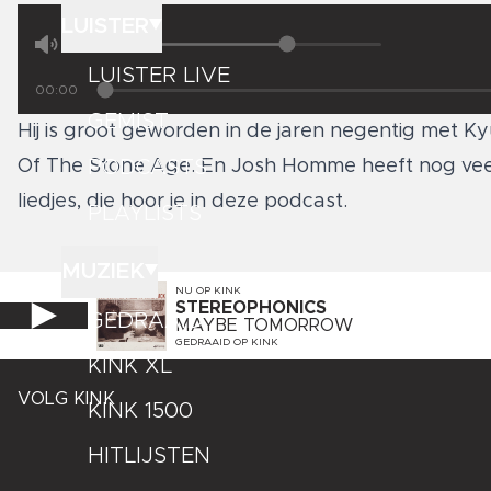
LUISTER
LUISTER LIVE
00:00
GEMIST
Hij is groot geworden in de jaren negentig met K
PODCASTS
Of The Stone Age. En Josh Homme heeft nog veel 
liedjes, die hoor je in deze podcast.
PLAYLISTS
MUZIEK
NU OP
KINK
STEREOPHONICS
GEDRAAID
MAYBE TOMORROW
GEDRAAID OP
KINK
KINK XL
VOLG KINK
KINK 1500
HITLIJSTEN