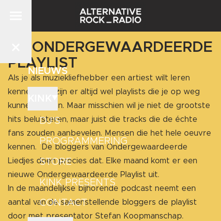
DE ONDERGEWAARDEERDE
PLAYLIST
NIEUWS
Als je als muziekliefhebber een artiest wilt leren
kennen, dan zijn er altijd wel playlists die je op weg
KINK
kunnen helpen. Maar misschien wil je niet de grootste
hits beluisteren, maar juist die tracks die de échte
DJ'S
fans zouden aanbevelen. Mensen die het hele oeuvre
PROGRAMMERING
kennen. De bloggers van Ondergewaardeerde
STORE
Liedjes doen precies dat. Elke maand komt er een
nieuwe Ondergewaardeerde Playlist uit.
KINK PRESENTS
In de maandelijkse bijhorende podcast neemt een
CONTACT
aantal van de samenstellende bloggers de playlist
door met presentator Stefan Koopmanschap.