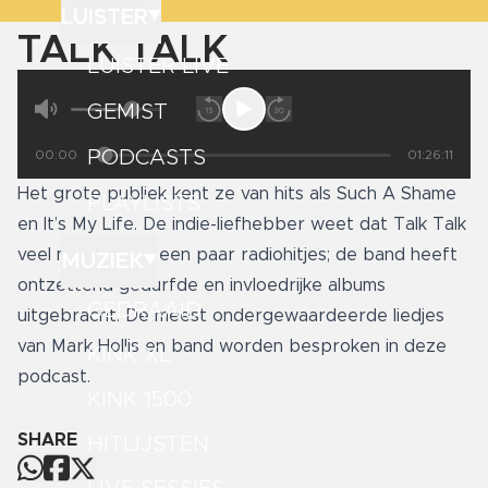
LUISTER
TALK TALK
LUISTER LIVE
GEMIST
PODCASTS
00:00
01:26:11
Het grote publiek kent ze van hits als Such A Shame
PLAYLISTS
en It’s My Life. De indie-liefhebber weet dat Talk Talk
veel meer is dan een paar radiohitjes; de band heeft
MUZIEK
ontzettend gedurfde en invloedrijke albums
GEDRAAID
uitgebracht. De meest ondergewaardeerde liedjes
van Mark Hollis en band worden besproken in deze
KINK XL
podcast.
KINK 1500
SHARE
HITLIJSTEN