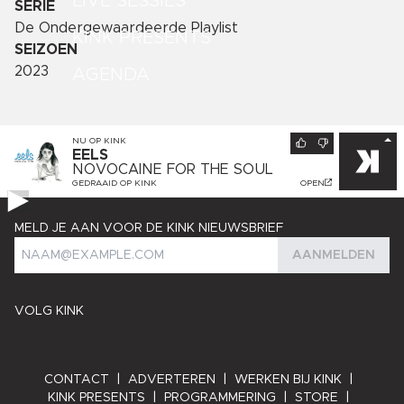
LIVE SESSIES
SERIE
De Ondergewaardeerde Playlist
KINK PRESENTS
SEIZOEN
2023
AGENDA
NU OP
KINK
EELS
NOVOCAINE FOR THE SOUL
GEDRAAID OP
KINK
OPEN
MELD JE AAN VOOR DE KINK NIEUWSBRIEF
AANMELDEN
VOLG KINK
CONTACT
|
ADVERTEREN
|
WERKEN BIJ KINK
|
KINK PRESENTS
|
PROGRAMMERING
|
STORE
|