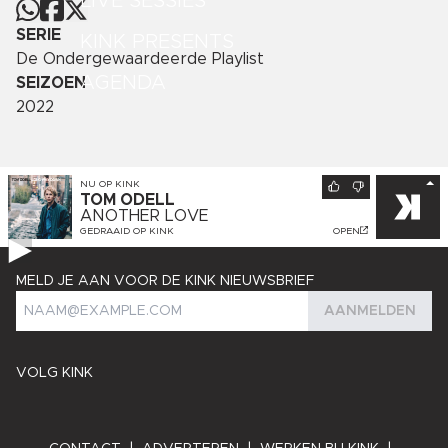
LIVE SESSIES
SERIE
KINK PRESENTS
De Ondergewaardeerde Playlist
AGENDA
SEIZOEN
2022
NU OP
KINK
TOM ODELL
ANOTHER LOVE
GEDRAAID OP
KINK
OPEN
MELD JE AAN VOOR DE KINK NIEUWSBRIEF
AANMELDEN
VOLG KINK