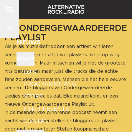
DE ONDERGEWAARDEERDE
PLAYLIST
NIEUWS
Als je als muziekliefhebber een artiest wilt leren
kennen, dan zijn er altijd wel playlists die je op weg
KINK
kunnen helpen. Maar misschien wil je niet de grootste
hits beluisteren, maar juist die tracks die de échte
DJ'S
fans zouden aanbevelen. Mensen die het hele oeuvre
PROGRAMMERING
kennen. De bloggers van Ondergewaardeerde
STORE
Liedjes doen precies dat. Elke maand komt er een
nieuwe Ondergewaardeerde Playlist uit.
KINK PRESENTS
In de maandelijkse bijhorende podcast neemt een
CONTACT
aantal van de samenstellende bloggers de playlist
door met presentator Stefan Koopmanschap.