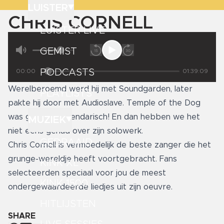
LUISTER
CHRIS CORNELL
LUISTER LIVE
GEMIST
PODCASTS
00:00
01:39:09
Werelberoemd werd hij met Soundgarden, later
PLAYLISTS
pakte hij door met Audioslave. Temple of the Dog
was gewoon legendarisch! En dan hebben we het
MUZIEK
niet eens gehad over zijn solowerk.
GEDRAAID
Chris Cornell is vermoedelijk de beste zanger die het
grunge-wereldje heeft voortgebracht. Fans
KINK XL
selecteerden speciaal voor jou de meest
KINK 1500
ondergewaardeerde liedjes uit zijn oeuvre.
HITLIJSTEN
SHARE