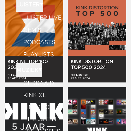
LUISTER
LUISTER LIVE
GEMIST
PODCASTS
PLAYLISTS
KINK
NL
TOP
100
KINK
DISTORTION
2024
TOP
500
2024
MUZIEK
HITLIJSTEN
HITLIJSTEN
25 APR. 2024
29 MRT. 2024
GEDRAAID
KINK XL
KINK 1500
HITLIJSTEN