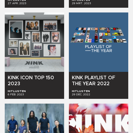
27 APR. 2023
29 MRT. 2023
KINK
ICON
TOP
150
KINK
PLAYLIST
OF
2023
THE
YEAR
2022
HITLIJSTEN
HITLIJSTEN
6 FEB. 2023
29 DEC. 2022