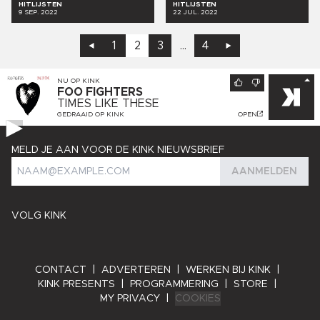
HITLIJSTEN
HITLIJSTEN
9 SEP. 2022
22 JUL. 2022
1
2
3
...
4
NU OP
KINK
FOO FIGHTERS
TIMES LIKE THESE
GEDRAAID OP
KINK
OPEN
MELD JE AAN VOOR DE KINK NIEUWSBRIEF
AANMELDEN
VOLG KINK
CONTACT
|
ADVERTEREN
|
WERKEN BIJ KINK
|
KINK PRESENTS
|
PROGRAMMERING
|
STORE
|
MY PRIVACY
|
COOKIES