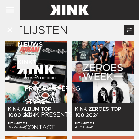
HITLIJSTEN
NIEUWS
KINK
DJ'S
PROGRAMMERING
STORE
KINK
ALBUM
TOP
KINK
ZEROES
TOP
KINK PRESENTS
1000
2024
100
2024
HITLIJSTEN
HITLIJSTEN
CONTACT
19 JUL. 2024
24 MEI 2024