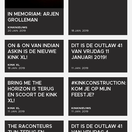
IN
MEMORIAM:
ARJEN
GROLLEMAN
KINKNIEUWS
20 JAN. 2019
18 JAN. 2019
ON
&
ON
VAN
INDIAN
DIT
IS
DE
OUTLAW
41
ASKIN
IS
DE
NIEUWE
VAN
VRIJDAG
11
KINK
XL!
JANUARI
2019!
KINK XL
18 JAN. 2019
11 JAN. 2019
BRING
ME
THE
#KINKCONSTRUCTION:
HORIZON
IS
TERUG
KOM
JE
OP
MIJN
EN
SCOORT
DE
KINK
FEESTJE?
XL!
KINK XL
KINKNIEUWS
11 JAN. 2019
11 JAN. 2019
THE
RACONTEURS
DIT
IS
DE
OUTLAW
41