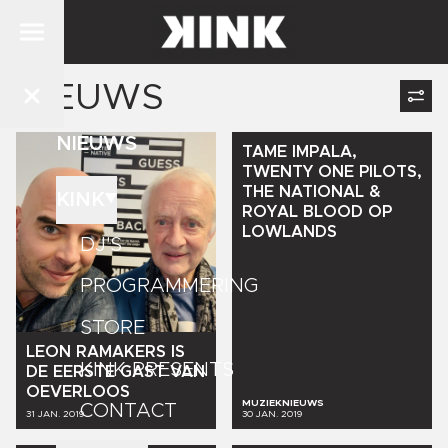
NIEUWS
NIEUWS
TAME
IMPALA,
TWENTY
ONE
PILOTS,
THE
NATIONAL
&
KINK
ROYAL
BLOOD
OP
LOWLANDS
DJ'S
PROGRAMMERING
STORE
LEON
RAMAKERS
IS
KINK PRESENTS
DE
EERSTE
GAST
VAN
OEVERLOOS
MUZIEKNIEUWS
CONTACT
31 JAN. 2019
30 JAN. 2019