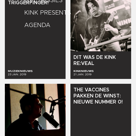
LIVE SESSIES
TRIGGERFINGER!
KINK PRESENTS
AGENDA
DIT
WAS
DE
KINK
RE:VEAL
MUZIEKNIEUWS
KINKNIEUWS
23 JAN. 2019
21 JAN. 2019
THE
VACCINES
PAKKEN
DE
WINST:
NIEUWE
NUMMER
0!