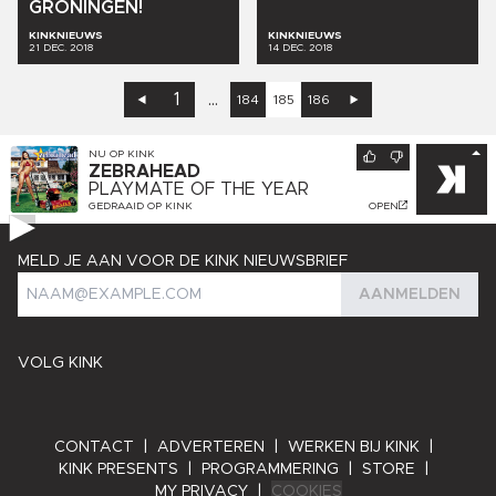
GRONINGEN!
KINKNIEUWS
KINKNIEUWS
21 DEC. 2018
14 DEC. 2018
1
...
184
185
186
NU OP
KINK
ZEBRAHEAD
PLAYMATE OF THE YEAR
GEDRAAID OP
KINK
OPEN
MELD JE AAN VOOR DE KINK NIEUWSBRIEF
AANMELDEN
VOLG KINK
CONTACT
|
ADVERTEREN
|
WERKEN BIJ KINK
|
KINK PRESENTS
|
PROGRAMMERING
|
STORE
|
MY PRIVACY
|
COOKIES