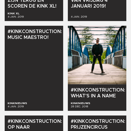
ZIJN
TERUG
EN
VAN
VRIJDAG
4
SCOREN
DE
KINK
XL!
JANUARI
2019!
KINK XL
4 JAN. 2019
4 JAN. 2019
#KINKCONSTRUCTION:
MUSIC
MAESTRO!
#KINKCONSTRUCTION:
WHAT'S
IN
A
NAME
KINKNIEUWS
KINKNIEUWS
4 JAN. 2019
28 DEC. 2018
#KINKCONSTRUCTION:
#KINKCONSTRUCTION:
OP
NAAR
PRIJZENCIRCUS