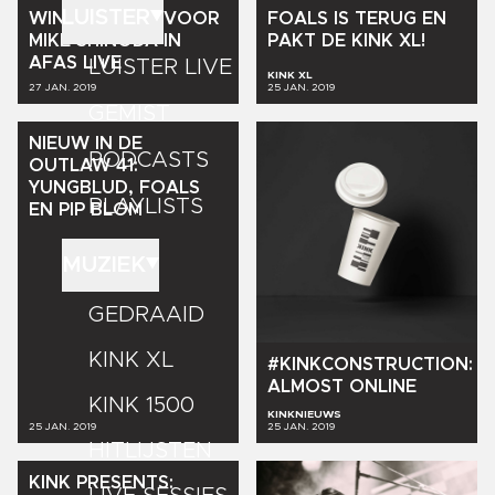
LUISTER
WIN
KAARTEN
VOOR
FOALS
IS
TERUG
EN
MIKE
SHINODA
IN
PAKT
DE
KINK
XL!
AFAS
LIVE
LUISTER LIVE
KINK XL
27 JAN. 2019
25 JAN. 2019
GEMIST
NIEUW
IN
DE
PODCASTS
OUTLAW
41:
YUNGBLUD,
FOALS
PLAYLISTS
EN
PIP
BLOM
MUZIEK
GEDRAAID
KINK XL
#KINKCONSTRUCTION:
ALMOST
ONLINE
KINK 1500
KINKNIEUWS
25 JAN. 2019
25 JAN. 2019
HITLIJSTEN
KINK
PRESENTS: