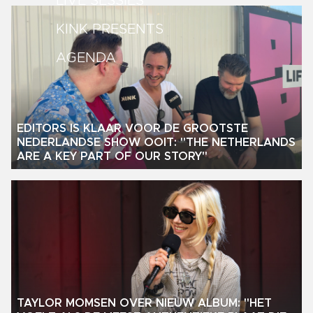
LIVE SESSIES
KINK PRESENTS
AGENDA
EDITORS IS KLAAR VOOR DE GROOTSTE
NEDERLANDSE SHOW OOIT: "THE NETHERLANDS
ARE A KEY PART OF OUR STORY"
TAYLOR MOMSEN OVER NIEUW ALBUM: "HET