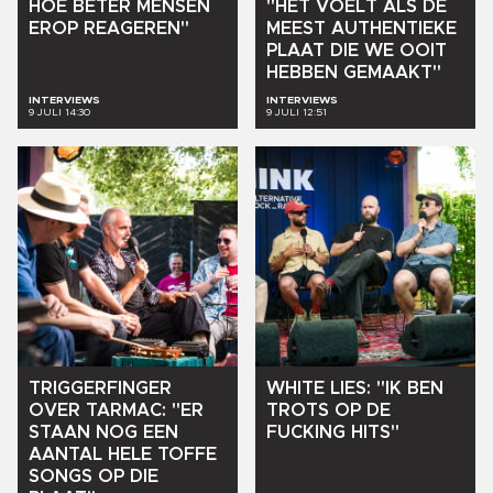
HOE
BETER
MENSEN
"HET
VOELT
ALS
DE
EROP
REAGEREN"
MEEST
AUTHENTIEKE
PLAAT
DIE
WE
OOIT
HEBBEN
GEMAAKT"
INTERVIEWS
INTERVIEWS
9 JULI 14:30
9 JULI 12:51
TRIGGERFINGER
WHITE
LIES:
"IK
BEN
OVER
TARMAC:
"ER
TROTS
OP
DE
STAAN
NOG
EEN
FUCKING
HITS"
AANTAL
HELE
TOFFE
SONGS
OP
DIE