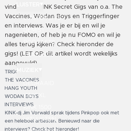
LUISTER
vinden met KINK Secret Gigs van o.a. The
Vaccines, Wodan Boys en Triggerfinger
LUISTER LIVE
en interviews. Was je er bij en wil je
GEMIST
nagenieten, of heb je nu FOMO en wil je
PODCASTS
alles terug kijken? Check hieronder de
gigs! (LET OP: dit artikel wordt wekelijks
PLAYLISTS
aangevuld)
MUZIEK
TRIGGERFINGER
THE VACCINES
GEDRAAID
HANG YOUTH
KINK XL
WODAN BOYS
INTERVIEWS
KINK 1500
KINK-dj Jim Vorwald sprak tijdens Pinkpop ook met
HITLIJSTEN
een heleboel artiesten. Benieuwd naar die
interviews? Check het hieronder!