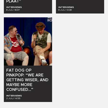
PLAAT"
INTERVIEWS
INTERVIEWS
8 JULI 16:07
8 JULI 13:48
FAT
DOG
OP
PINKPOP:
“WE
ARE
GETTING
WISER,
AND
MAYBE
MORE
CONFUSED…”
INTERVIEWS
2 JULI 14:55