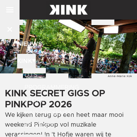
NIEUWS
KINK
DJ'S
Anne-Marie Kok
PROGRAMMERING
KINK SECRET GIGS OP
STORE
PINKPOP 2026
KINK PRESENTS
We kijken terug op een heet maar mooi
weekend Pinkpop vol muzikale
CONTACT
verassingen! In 't Hofje waren wij te