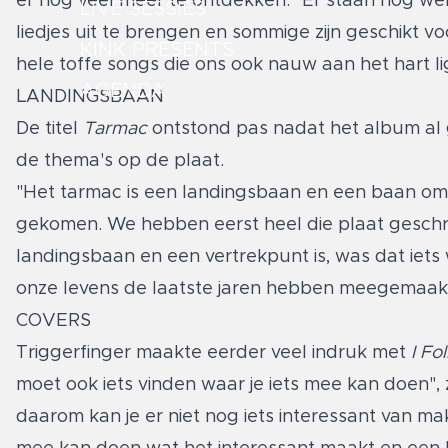
er nog veel meer te ontdekken. "Er staan nog wel
LIVE SESSIES
liedjes uit te brengen en sommige zijn geschikt vo
KINK PRESENTS
hele toffe songs die ons ook nauw aan het hart li
AGENDA
LANDINGSBAAN
De titel
Tarmac
ontstond pas nadat het album al ge
de thema's op de plaat.
"Het tarmac is een landingsbaan en een baan om van
gekomen. We hebben eerst heel die plaat geschrev
landingsbaan en een vertrekpunt is, was dat iets
onze levens de laatste jaren hebben meegemaakt
COVERS
Triggerfinger maakte eerder veel indruk met
I Fo
moet ook iets vinden waar je iets mee kan doen",
daarom kan je er niet nog iets interessant van make