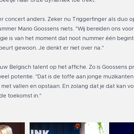
eetje naar onze dynamiek toe trekt."
er concert anders. Zeker nu Triggerfinger als duo 
mmer Mario Goossens niets. "Wij bereiden ons voor
ergie is van het moment dat noot nummer één begint.
ebeurt gewoon. Je denkt er niet over na."
euw Belgisch talent op het affiche. Zo is Goossens 
eel potentie. "Dat is de toffe aan jonge muzikante
ijd met vallen en opstaan. En zolang dat je dat kan v
de toekomst in."