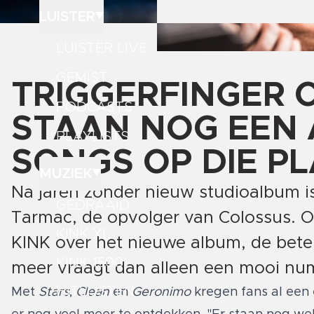
LUISTER
LUISTER LIVE
GEMIST
TRIGGERFINGER 
PODCASTS
STAAN NOG EEN 
PLAYLISTS
SONGS OP DIE P
MUZIEK
Na jaren zonder nieuw studioalbum is
GEDRAAID
Tarmac, de opvolger van Colossus. O
KINK XL
KINK over het nieuwe album, de bete
KINK 1500
meer vraagt dan alleen een mooi nu
HITLIJSTEN
Met
Stars
,
Clean
en
Geronimo
kregen fans al een 