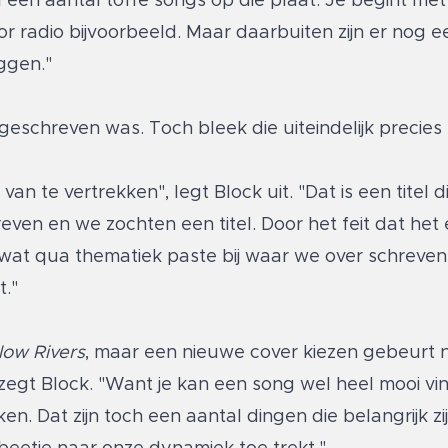
 een aantal toffe songs op die plaat. Je begint met
or radio bijvoorbeeld. Maar daarbuiten zijn er nog e
ggen."
schreven was. Toch bleek die uiteindelijk precies 
 te vertrekken", legt Block uit. "Dat is een titel di
en en we zochten een titel. Door het feit dat het
 wat qua thematiek paste bij waar we over schreven 
."
llow Rivers
, maar een nieuwe cover kiezen gebeurt n
 zegt Block. "Want je kan een song wel heel mooi v
n. Dat zijn toch een aantal dingen die belangrijk zijn