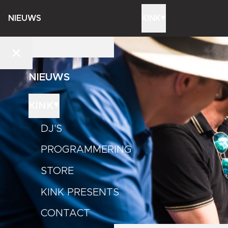
NIEUWS
KINK
NIEUWS
KINK
DJ'S
PROGRAMMERING
STORE
KINK PRESENTS
CONTACT