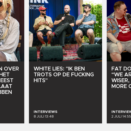
N
OVER
WHITE
LIES:
"IK
BEN
FAT
D
HET
TROTS
OP
DE
FUCKING
“WE
A
EEST
HITS"
WISER,
LAAT
MORE
BBEN
INTERVIEWS
INTERVIE
8 JULI 13:48
2 JULI 14:55