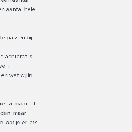
 een aantal
en aantal hele,
te passen bij
e achteraf is
 een
en wat wij in
iet zomaar. "Je
inden, maar
, dat je er iets