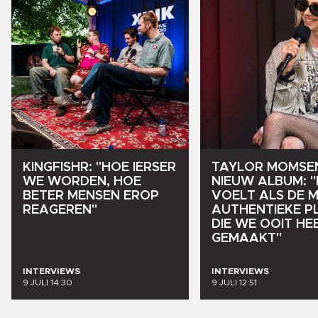
KINGFISHR:
"HOE
IERSER
TAYLOR
MOMSE
WE
WORDEN,
HOE
NIEUW
ALBUM:
"
BETER
MENSEN
EROP
VOELT
ALS
DE
M
REAGEREN"
AUTHENTIEKE
P
DIE
WE
OOIT
HE
GEMAAKT"
INTERVIEWS
INTERVIEWS
9 JULI 14:30
9 JULI 12:51