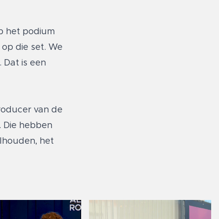
op het podium
 op die set. We
 Dat is een
producer van de
n. Die hebben
olhouden, het