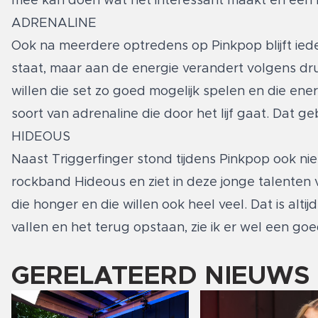
mee kan doen wat het interessant maakt en een b
ADRENALINE
Ook na meerdere optredens op Pinkpop blijft ied
staat, maar aan de energie verandert volgens dru
willen die set zo goed mogelijk spelen en die en
soort van adrenaline die door het lijf gaat. Dat g
HIDEOUS
Naast Triggerfinger stond tijdens Pinkpop ook ni
rockband Hideous en ziet in deze jonge talenten v
die honger en die willen ook heel veel. Dat is alt
vallen en het terug opstaan, zie ik er wel een goe
GERELATEERD NIEUWS