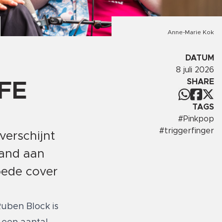
Anne-Marie Kok
DATUM
8 juli 2026
SHARE
FE
TAGS
#
Pinkpop
#
triggerfinger
verschijnt
band aan
oede cover
uben Block is