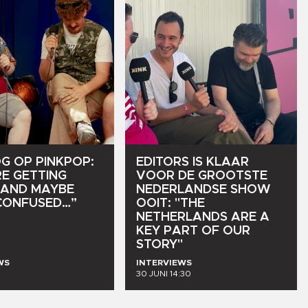
OG
OP
PINKPOP:
EDITORS
IS
KLAAR
RE
GETTING
VOOR
DE
GROOTSTE
AND
MAYBE
NEDERLANDSE
SHOW
CONFUSED…”
OOIT:
"THE
NETHERLANDS
ARE
A
KEY
PART
OF
OUR
STORY"
WS
INTERVIEWS
30 JUNI 14:30