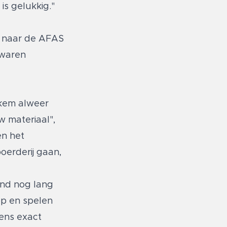
is gelukkig."
p naar de AFAS
 waren
iekem alweer
w materiaal",
en het
oerderij gaan,
and nog lang
op en spelen
gens exact