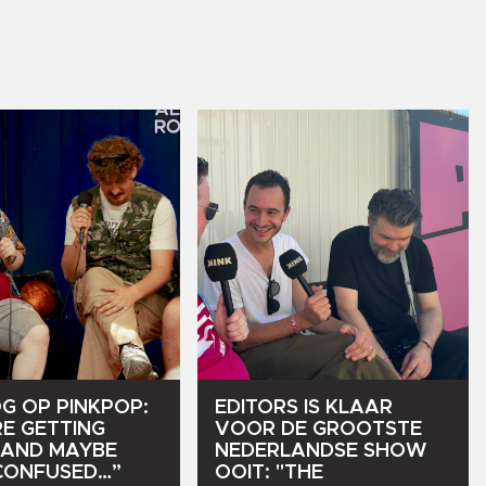
OG
OP
PINKPOP:
EDITORS
IS
KLAAR
RE
GETTING
VOOR
DE
GROOTSTE
AND
MAYBE
NEDERLANDSE
SHOW
CONFUSED…”
OOIT:
"THE