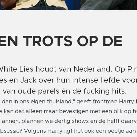
BEN TROTS OP DE
White Lies houdt van Nederland. Op Pi
es en Jack over hun intense liefde voo
van oude parels én de fucking hits.
n dan in ons eigen thuisland," geeft frontman Harr
ave kan dat alleen maar bevestigen met een blik op 
annen, plannen we dertig shows en de helft daarva
bsessie? Volgens Harry ligt het ook een beetje aan