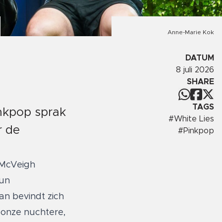
Anne-Marie Kok
DATUM
8 juli 2026
SHARE
TAGS
nkpop sprak
#
White Lies
r de
#
Pinkpop
y McVeigh
hun
n bevindt zich
 onze nuchtere,