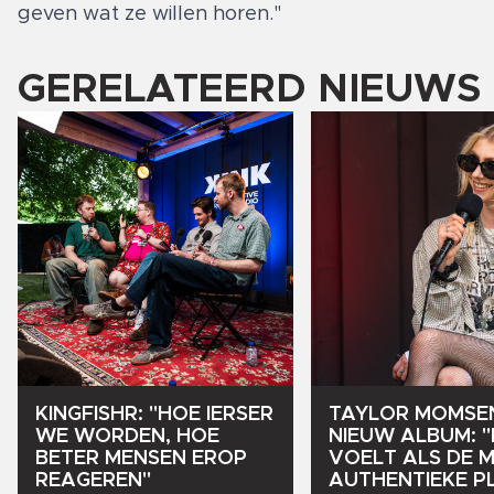
geven wat ze willen horen."
GERELATEERD NIEUWS
KINGFISHR:
"HOE
IERSER
TAYLOR
MOMSE
WE
WORDEN,
HOE
NIEUW
ALBUM:
"
BETER
MENSEN
EROP
VOELT
ALS
DE
M
REAGEREN"
AUTHENTIEKE
P