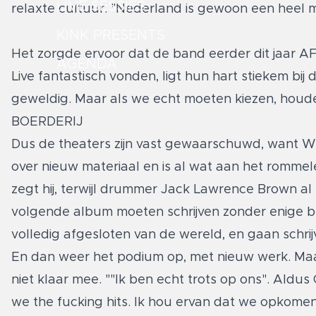
LIVE SESSIES
relaxte cultuur. "Nederland is gewoon een heel mak
KINK PRESENTS
Het zorgde ervoor dat de band eerder dit jaar A
AGENDA
Live fantastisch vonden, ligt hun hart stiekem bij
geweldig. Maar als we echt moeten kiezen, houd
BOERDERIJ
Dus de theaters zijn vast gewaarschuwd, want White
over nieuw materiaal en is al wat aan het rommele
zegt hij, terwijl drummer Jack Lawrence Brown 
volgende album moeten schrijven zonder enige b
volledig afgesloten van de wereld, en gaan schrij
En dan weer het podium op, met nieuw werk. Maar
niet klaar mee. ""Ik ben echt trots op ons". Ald
we the fucking hits. Ik hou ervan dat we opkomen