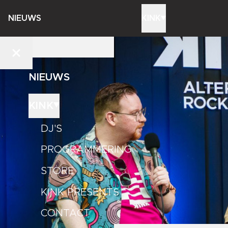
NIEUWS
KINK
NIEUWS
KINK
DJ'S
PROGRAMMERING
STORE
KINK PRESENTS
CONTACT