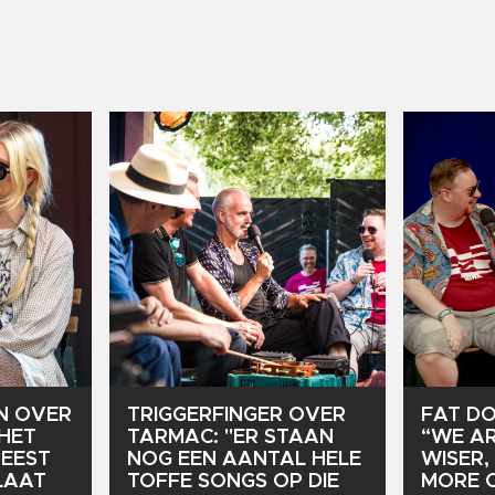
N
OVER
TRIGGERFINGER
OVER
FAT
D
HET
TARMAC:
"ER
STAAN
“WE
A
EEST
NOG
EEN
AANTAL
HELE
WISER,
LAAT
TOFFE
SONGS
OP
DIE
MORE