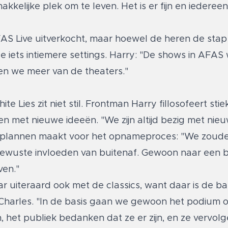
kelijke plek om te leven. Het is er fijn en iedereen 
FAS Live uitverkocht, maar hoewel de heren de sta
 de iets intiemere settings. Harry: "De shows in AFAS
en we meer van de theaters."
 Lies zit niet stil. Frontman Harry fillosofeert st
n met nieuwe ideeën. "We zijn altijd bezig met nieu
al plannen maakt voor het opnameproces: "We zoud
ewuste invloeden van buitenaf. Gewoon naar een b
ven."
 uiteraard ook met de classics, want daar is de b
us Charles. "In de basis gaan we gewoon het podium 
, het publiek bedanken dat ze er zijn, en ze vervol