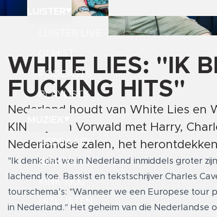
LUISTER
LUISTER LIVE
GEMIST
WHITE LIES: "IK 
PODCASTS
FUCKING HITS"
PLAYLISTS
Nederland houdt van White Lies en 
MUZIEK
KINK-dj Jim Vorwald met Harry, Charl
GEDRAAID
Nederlandse zalen, het herontdekken 
"Ik denk dat we in Nederland inmiddels groter zij
KINK XL
lachend toe. Bassist en tekstschrijver Charles C
KINK 1500
tourschema’s: "Wanneer we een Europese tour pl
HITLIJSTEN
in Nederland." Het geheim van die Nederlandse o