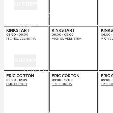
LUISTER
LUISTER LIVE
GEMIST
KINKSTART
KINKSTART
KINK
06:00
-
09:00
06:00
-
09:00
06:00
-
PODCASTS
MICHIEL VEENSTRA
MICHIEL VEENSTRA
MICHIE
PLAYLISTS
MUZIEK
GEDRAAID
ERIC CORTON
ERIC CORTON
ERIC
09:00
-
12:00
09:00
-
12:00
09:00
-
KINK XL
ERIC CORTON
ERIC CORTON
ERIC C
KINK 1500
HITLIJSTEN