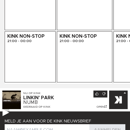
KINK NON-STOP
KINK NON-STOP
KINK
21:00
-
00:00
21:00
-
00:00
21:00
-
NU OP
KINK
LINKIN' PARK
NUMB
GEDRAAID OP
KINK
OPEN
MELD JE AAN VOOR DE KINK NIEUWSBRIEF