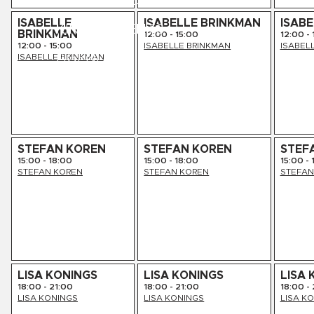
LIVE SESSIES
ISABELLE
ISABELLE BRINKMAN
ISAB
KINK PRESENTS
BRINKMAN
12:00
-
15:00
12:00
-
12:00
-
15:00
ISABELLE BRINKMAN
ISABEL
AGENDA
ISABELLE BRINKMAN
STEFAN KOREN
STEFAN KOREN
STEF
15:00
-
18:00
15:00
-
18:00
15:00
-
STEFAN KOREN
STEFAN KOREN
STEFAN
LISA KONINGS
LISA KONINGS
LISA 
18:00
-
21:00
18:00
-
21:00
18:00
-
LISA KONINGS
LISA KONINGS
LISA K