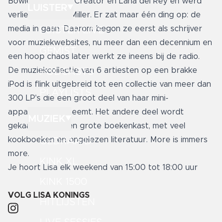
Bowie, Tyler, the Creator en Lana del Rey en werd
LUISTER
verliefd op Mac Miller. Er zat maar één ding op: de
media in gaan. Daarom begon ze eerst als schrijver
LUISTER LIVE
voor muziekwebsites, nu meer dan een decennium en
GEMIST
een hoop chaos later werkt ze ineens bij de radio.
De muziekcollectie van 6 artiesten op een brakke
PODCASTS
iPod is flink uitgebreid tot een collectie van meer dan
PLAYLISTS
300 LP's die een groot deel van haar mini-
appartement inneemt. Het andere deel wordt
MUZIEK
gekaapt door een grote boekenkast, met veel
kookboeken en ongelezen literatuur. More is immers
GEDRAAID
more.
KINK XL
Je hoort Lisa elk weekend van 15:00 tot 18:00 uur
KINK 1500
VOLG
LISA KONINGS
HITLIJSTEN