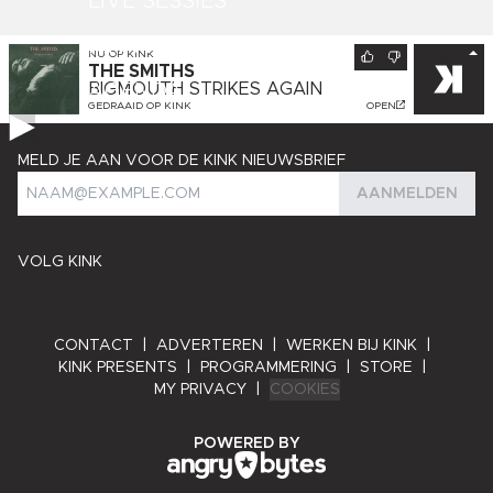
LIVE SESSIES
KINK PRESENTS
NU OP
KINK
THE SMITHS
AGENDA
BIGMOUTH STRIKES AGAIN
GEDRAAID OP
KINK
OPEN
MELD JE AAN VOOR DE KINK NIEUWSBRIEF
AANMELDEN
VOLG KINK
CONTACT
|
ADVERTEREN
|
WERKEN BIJ KINK
|
KINK PRESENTS
|
PROGRAMMERING
|
STORE
|
MY PRIVACY
|
COOKIES
ANGRY BYTES
POWERED BY