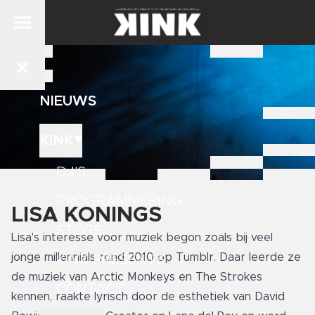
NIEUWS
KINK
DJ'S
PROGRAMMERING
LISA KONINGS
STORE
Lisa's interesse voor muziek begon zoals bij veel
jonge millennials rond 2010 op Tumblr. Daar leerde ze
KINK PRESENTS
de muziek van Arctic Monkeys en The Strokes
CONTACT
kennen, raakte lyrisch door de esthetiek van David