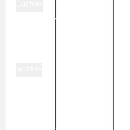
LUISTER
LUISTER LIVE
GEMIST
PODCASTS
PLAYLISTS
MUZIEK
GEDRAAID
KINK XL
KINK 1500
HITLIJSTEN