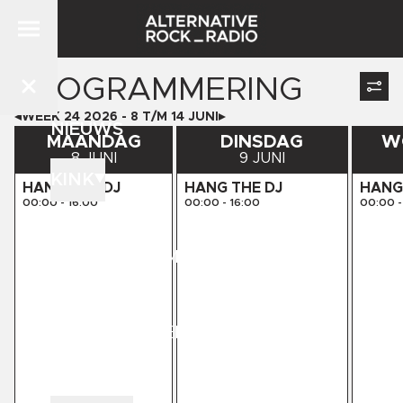
PROGRAMMERING
WEEK
24
2026
-
8
T/M
14
JUNI
NIEUWS
MAANDAG
DINSDAG
W
8 JUNI
9 JUNI
KINK
HANG THE DJ
HANG THE DJ
HANG
00:00
-
16:00
00:00
-
16:00
00:00
-
DJ'S
PROGRAMMERING
STORE
KINK PRESENTS
CONTACT