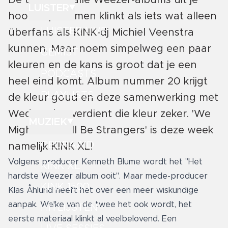
De titels van alle Weezer-albums uit je
LUISTER
hoofd opnoemen klinkt als iets wat alleen
LUISTER LIVE
überfans als KINK-dj Michiel Veenstra
kunnen. Maar noem simpelweg een paar
GEMIST
kleuren en de kans is groot dat je een
PODCASTS
heel eind komt. Album nummer 20 krijgt
PLAYLISTS
de kleur goud en deze samenwerking met
Wednesday verdient die kleur zeker. 'We
MUZIEK
Might As Well Be Strangers' is deze week
GEDRAAID
namelijk KINK XL!
Volgens producer Kenneth Blume wordt het "Het
KINK XL
hardste Weezer album ooit". Maar mede-producer
KINK 1500
Klas Åhlund heeft het over een meer wiskundige
aanpak. Welke van de twee het ook wordt, het
HITLIJSTEN
eerste materiaal klinkt al veelbelovend. Een