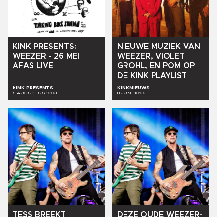
KINK
PRESENTS:
NIEUWE
MUZIEK
VAN
WEEZER
-
26
MEI
WEEZER,
VIOLET
AFAS
LIVE
GROHL,
EN
POM
OP
DE
KINK
PLAYLIST
KINK PRESENTS
KINKNIEUWS
5 AUGUSTUS 16:03
8 JUNI 10:26
TESS
BREEKT
DEZE
OUDE
WEEZER-