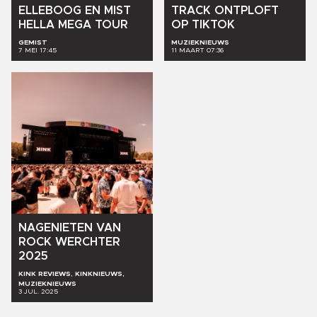
ELLEBOOG
EN
MIST
TRACK
ONTPLOFT
HELLA
MEGA
TOUR
OP
TIKTOK
GEMIST
MUZIEKNIEUWS
7 MEI 17:45
11 MAART 07:36
NAGENIETEN
VAN
ROCK
WERCHTER
2025
KINK REVIEWS, KINKNIEUWS,
MUZIEKNIEUWS
3 JUL. 2025