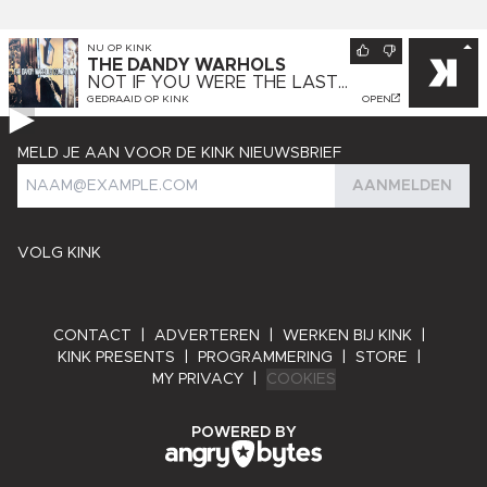
NU OP
KINK
THE DANDY WARHOLS
NOT IF YOU WERE THE LAST
JUNKIE ON EARTH
GEDRAAID OP
KINK
OPEN
MELD JE AAN VOOR DE KINK NIEUWSBRIEF
AANMELDEN
VOLG KINK
CONTACT
|
ADVERTEREN
|
WERKEN BIJ KINK
|
KINK PRESENTS
|
PROGRAMMERING
|
STORE
|
MY PRIVACY
|
COOKIES
ANGRY BYTES
POWERED BY