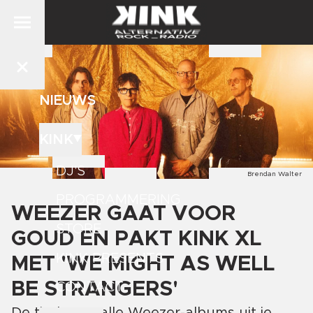
NIEUWS
KINK
DJ'S
Brendan Walter
PROGRAMMERING
WEEZER GAAT VOOR
STORE
GOUD EN PAKT KINK XL
KINK PRESENTS
MET 'WE MIGHT AS WELL
BE STRANGERS'
CONTACT