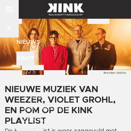
NIEUWS
KINK
DJ'S
Brendan Walter
PROGRAMMERING
NIEUWE MUZIEK VAN
STORE
WEEZER, VIOLET GROHL,
KINK PRESENTS
EN POM OP DE KINK
PLAYLIST
CONTACT