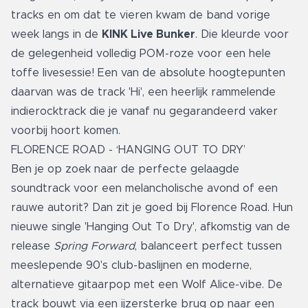
tracks en om dat te vieren kwam de band vorige
week langs in de
KINK Live Bunker
. Die kleurde voor
de gelegenheid volledig POM-roze voor een hele
toffe livesessie! Een van de absolute hoogtepunten
daarvan was de track 'Hi', een heerlijk rammelende
indierocktrack die je vanaf nu gegarandeerd vaker
voorbij hoort komen.
FLORENCE ROAD - ‘HANGING OUT TO DRY’
Ben je op zoek naar de perfecte gelaagde
soundtrack voor een melancholische avond of een
rauwe autorit? Dan zit je goed bij Florence Road. Hun
nieuwe single 'Hanging Out To Dry', afkomstig van de
release
Spring Forward
, balanceert perfect tussen
meeslepende 90's club-baslijnen en moderne,
alternatieve gitaarpop met een Wolf Alice-vibe. De
track bouwt via een ijzersterke brug op naar een