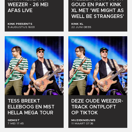
WEEZER
-
26
MEI
GOUD
EN
PAKT
KINK
AFAS
LIVE
XL
MET
'WE
MIGHT
AS
WELL
BE
STRANGERS'
KINK PRESENTS
KINK XL
5 AUGUSTUS 16:03
22 JUNI 08:55
TESS
BREEKT
DEZE
OUDE
WEEZER-
ELLEBOOG
EN
MIST
TRACK
ONTPLOFT
HELLA
MEGA
TOUR
OP
TIKTOK
GEMIST
MUZIEKNIEUWS
7 MEI 17:45
11 MAART 07:36