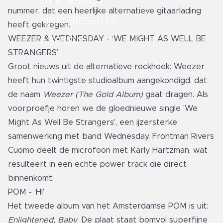
LIVE SESSIES
nummer, dat een heerlijke alternatieve gitaarlading
KINK PRESENTS
heeft gekregen.
WEEZER & WEDNESDAY - ‘WE MIGHT AS WELL BE
AGENDA
STRANGERS’
Groot nieuws uit de alternatieve rockhoek: Weezer
heeft hun twintigste studioalbum aangekondigd, dat
de naam
Weezer (The Gold Album)
gaat dragen. Als
voorproefje horen we de gloednieuwe single 'We
Might As Well Be Strangers', een ijzersterke
samenwerking met band Wednesday. Frontman Rivers
Cuomo deelt de microfoon met Karly Hartzman, wat
resulteert in een echte power track die direct
binnenkomt.
POM - ‘HI’
Het tweede album van het Amsterdamse POM is uit:
Enlightened, Baby
. De plaat staat bomvol superfijne