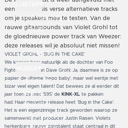
De KINK-playlist is weer aangevuld met
LUISTER
een flinke dosis verse alternatieve tracks
LUISTER LIVE
om je speakers mee te testen. Van de
rauwe gitaarsounds van Violet Grohl tot
GEMIST
de gloednieuwe power track van Weezer:
PODCASTS
deze releases wil je absoluut niet missen!
PLAYLISTS
VIOLET GROHL - ‘BUG IN THE CAKE’
We kennen haar natuurlijk als de dochter van Foo
MUZIEK
Fighters-frontman Dave Grohl. Ja, daarmee is ze op
papier de ultieme
'nepo baby'
, maar wel eentje met
GEDRAAID
bizar veel eigen talent! Dat bewees ze al eerder dit
KINK XL
jaar toen ze met '595' de
KINK-XL
te pakken
had. Haar nieuwste release heet 'Bug in the Cake'.
KINK 1500
Het is een eigenzinnige track geworden waarop ze
HITLIJSTEN
samenwerkt met producer Justin Raisen. Violets
herkenbare, rauwe zangtalent staat centraal in dit