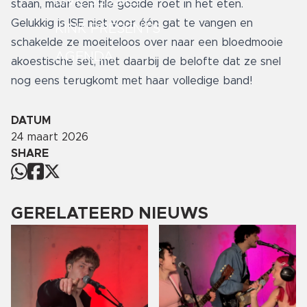
LIVE SESSIES
staan, maar een file gooide roet in het eten.
Gelukkig is ISE niet voor één gat te vangen en
KINK PRESENTS
schakelde ze moeiteloos over naar een bloedmooie
AGENDA
akoestische set, met daarbij de belofte dat ze snel
nog eens terugkomt met haar volledige band!
DATUM
24 maart 2026
SHARE
GERELATEERD NIEUWS