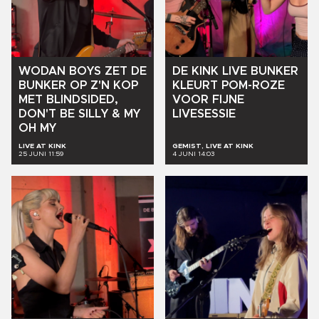
WODAN
BOYS
ZET
DE
DE
KINK
LIVE
BUNKER
BUNKER
OP
Z'N
KOP
KLEURT
POM-ROZE
MET
BLINDSIDED,
VOOR
FIJNE
DON'T
BE
SILLY
&
MY
LIVESESSIE
OH
MY
LIVE AT KINK
GEMIST, LIVE AT KINK
25 JUNI 11:59
4 JUNI 14:03