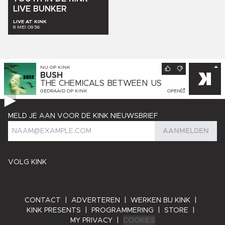
LIVE
BUNKER
LIVE AT KINK
8 MEI 09:56
NU OP
KINK
BUSH
THE CHEMICALS BETWEEN US
GEDRAAID OP
KINK
OPEN
MELD JE AAN VOOR DE KINK NIEUWSBRIEF
AANMELDEN
VOLG KINK
CONTACT
|
ADVERTEREN
|
WERKEN BIJ KINK
|
KINK PRESENTS
|
PROGRAMMERING
|
STORE
|
MY PRIVACY
|
COOKIES