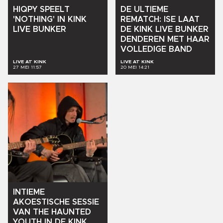
HIQPY
SPEELT
DE
ULTIEME
'NOTHING'
IN
KINK
REMATCH:
ISE
LAAT
LIVE
BUNKER
DE
KINK
LIVE
BUNKER
DENDEREN
MET
HAAR
VOLLEDIGE
BAND
LIVE AT KINK
LIVE AT KINK
27 MEI 11:57
20 MEI 14:21
INTIEME
AKOESTISCHE
SESSIE
VAN
THE
HAUNTED
YOUTH
IN
DE
KINK