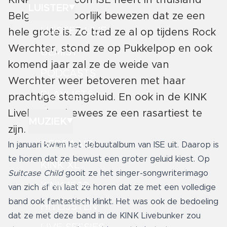
KINK Future Icon ISE heeft in thuisland
LUISTER
België al behoorlijk bewezen dat ze een
LUISTER LIVE
hele grote is. Zo trad ze al op tijdens Rock
Werchter, stond ze op Pukkelpop en ook
GEMIST
komend jaar zal ze de weide van
PODCASTS
Werchter weer betoveren met haar
PLAYLISTS
prachtige stemgeluid. En ook in de KINK
Livebunker bewees ze een rasartiest te
MUZIEK
zijn.
GEDRAAID
In januari kwam het debuutalbum van ISE uit. Daarop is
te horen dat ze bewust een groter geluid kiest. Op
KINK XL
Suitcase Child
gooit ze het singer-songwriterimago
KINK 1500
van zich af en laat ze horen dat ze met een volledige
band ook fantastisch klinkt. Het was ook de bedoeling
HITLIJSTEN
dat ze met deze band in de KINK Livebunker zou