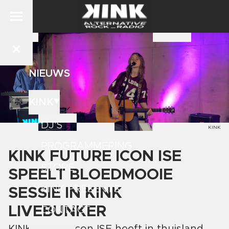
NIEUWS
KINK
DJ'S
KINK
PROGRAMMERING
KINK FUTURE ICON ISE
STORE
SPEELT BLOEDMOOIE
KINK PRESENTS
SESSIE IN KINK
LIVEBUNKER
CONTACT