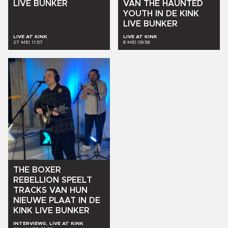
LIVE
BUNKER
VAN
THE
HAUNTED
YOUTH
IN
DE
KINK
LIVE
BUNKER
LIVE AT KINK
LIVE AT KINK
27 MEI 11:57
8 MEI 09:56
THE
BOXER
REBELLION
SPEELT
TRACKS
VAN
HUN
NIEUWE
PLAAT
IN
DE
KINK
LIVE
BUNKER
INTERVIEWS, LIVE AT KINK