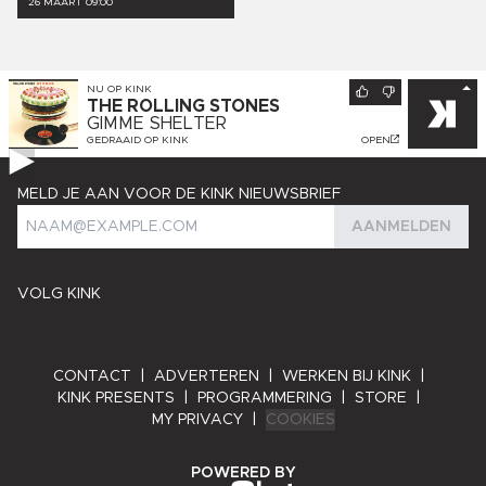
26 MAART 09:00
NU OP
KINK
THE ROLLING STONES
GIMME SHELTER
GEDRAAID OP
KINK
OPEN
MELD JE AAN VOOR DE KINK NIEUWSBRIEF
AANMELDEN
VOLG KINK
CONTACT
|
ADVERTEREN
|
WERKEN BIJ KINK
|
KINK PRESENTS
|
PROGRAMMERING
|
STORE
|
MY PRIVACY
|
COOKIES
ANGRY BYTES
POWERED BY