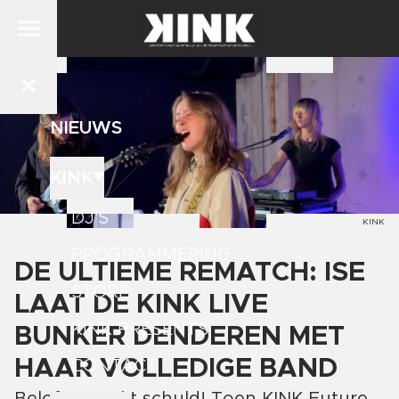
NIEUWS
KINK
DJ'S
KINK
PROGRAMMERING
DE ULTIEME REMATCH: ISE
STORE
LAAT DE KINK LIVE
KINK PRESENTS
BUNKER DENDEREN MET
HAAR VOLLEDIGE BAND
CONTACT