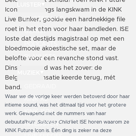
Belofte maakt schuld! Toen KINK Future
LUISTER
Icon ISE onlangs langskwam in de KINK
LUISTER LIVE
Live Bunker, gooide een hardnekkige file
roet in het eten voor haar bandleden. ISE
GEMIST
loste dat destijds magistraal op met een
PODCASTS
bloedmooie akoestische set, maar de
PLAYLISTS
belofte voor een revanche stond vast.
Dinsdagavond was het zover: de
MUZIEK
Belgische sensatie keerde terug, mét
GEDRAAID
band.
Waar we de vorige keer werden betoverd door haar
KINK XL
intieme sound, was het ditmaal tijd voor het grotere
KINK 1500
werk. Gewapend met de nummers van haar
debuutalbum
Suitcase Child
liet ISE horen waarom ze
HITLIJSTEN
KINK Future Icon is. Één ding is zeker na deze