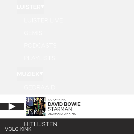
LUISTER
LUISTER LIVE
GEMIST
PODCASTS
PLAYLISTS
MUZIEK
GEDRAAID
KINK XL
NU OP
KINK
DAVID BOWIE
STARMAN
KINK 1500
GEDRAAID OP
KINK
HITLIJSTEN
VOLG KINK