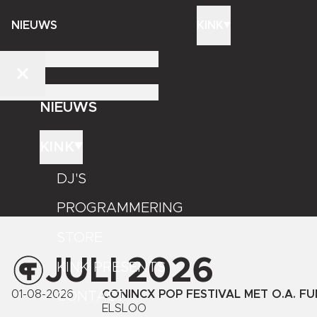
NIEUWS
KINK
NIEUWS
KINK
DJ'S
PROGRAMMERING
STORE
JULI 2026
KINK PRESENTS
01-08-2026
CONINCX POP FESTIVAL MET O.A. FU
CONTACT
ELSLOO