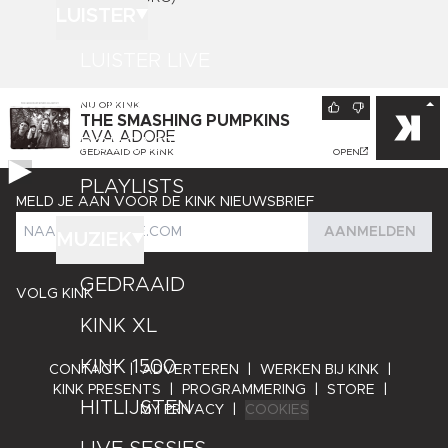
LUISTER
LUISTER LIVE
GEMIST
NU OP
KINK
THE SMASHING PUMPKINS
AVA ADORE
PODCASTS
GEDRAAID OP
KINK
OPEN
PLAYLISTS
MELD JE AAN VOOR DE KINK NIEUWSBRIEF
AANMELDEN
MUZIEK
GEDRAAID
VOLG KINK
KINK XL
KINK 1500
CONTACT
|
ADVERTEREN
|
WERKEN BIJ KINK
|
KINK PRESENTS
|
PROGRAMMERING
|
STORE
|
HITLIJSTEN
MY PRIVACY
|
COOKIES