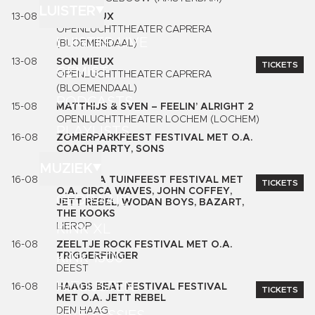
LUISTER
13-08
SON MIEUX
OPENLUCHTTHEATER CAPRERA
LUISTER LIVE
(BLOEMENDAAL)
13-08
SON MIEUX
TICKETS
GEMIST
OPENLUCHTTHEATER CAPRERA
(BLOEMENDAAL)
PODCASTS
15-08
MATTHIJS & SVEN – FEELIN’ ALRIGHT 2
OPENLUCHTTHEATER LOCHEM (LOCHEM)
PLAYLISTS
16-08
ZOMERPARKFEEST FESTIVAL MET O.A.
COACH PARTY, SONS
VENLO
MUZIEK
16-08
NIRWANA TUINFEEST FESTIVAL MET
TICKETS
O.A. CIRCA WAVES, JOHN COFFEY,
GEDRAAID
JETT REBEL, WODAN BOYS, BAZART,
THE KOOKS
LIEROP
KINK XL
16-08
ZEELTJE ROCK FESTIVAL MET O.A.
KINK 1500
TRIGGERFINGER
DEEST
HITLIJSTEN
16-08
HAAGS BEAT FESTIVAL FESTIVAL
TICKETS
MET O.A. JETT REBEL
DEN HAAG