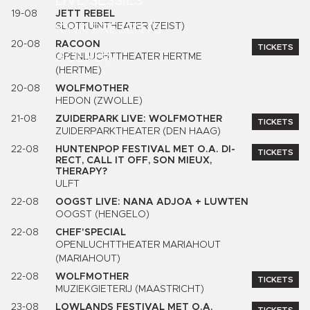
LIVE SESSIES
19-08
JETT REBEL
SLOTTUINTHEATER (ZEIST)
KINK PRESENTS
20-08
RACOON
TICKETS
AGENDA
OPENLUCHTTHEATER HERTME
(HERTME)
20-08
WOLFMOTHER
HEDON (ZWOLLE)
21-08
ZUIDERPARK LIVE: WOLFMOTHER
TICKETS
ZUIDERPARKTHEATER (DEN HAAG)
22-08
HUNTENPOP FESTIVAL MET O.A. DI-
TICKETS
RECT, CALL IT OFF, SON MIEUX,
THERAPY?
ULFT
22-08
OOGST LIVE: NANA ADJOA + LUWTEN
OOGST (HENGELO)
22-08
CHEF'SPECIAL
OPENLUCHTTHEATER MARIAHOUT
(MARIAHOUT)
22-08
WOLFMOTHER
TICKETS
MUZIEKGIETERIJ (MAASTRICHT)
23-08
LOWLANDS FESTIVAL MET O.A.