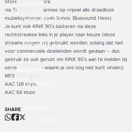
Store
en
App Store
LUISTER
via
TuneIn
(en daarmee op vrijwel alle draadloze
LUISTER LIVE
muzieksystemen zoals Sonos, Bluesound, Heos)
Je kunt ook KINK 90's luisteren via deze
GEMIST
rechtstreekse links in je player naar keuze (deze
PODCASTS
streams mogen vrij gebruikt worden, zolang dat niet
voor commerciële doeleinden wordt gedaan -- dus
PLAYLISTS
gebruik ze ook gerust om KINK 90's aan te melden bij
services of apps waarin je ons nog niet kunt vinden):
MUZIEK
MP3 192 kbps
GEDRAAID
AAC 128 kbps
AAC 64 kbps
KINK XL
KINK 1500
SHARE
HITLIJSTEN