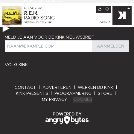
LIVE SESSIES
NU OP
KINK
KINK PRESENTS
R.E.M.
RADIO SONG
GEDRAAID OP
KINK
OPEN
AGENDA
MELD JE AAN VOOR DE KINK NIEUWSBRIEF
AANMELDEN
VOLG KINK
CONTACT
|
ADVERTEREN
|
WERKEN BIJ KINK
|
KINK PRESENTS
|
PROGRAMMERING
|
STORE
|
MY PRIVACY
|
COOKIES
ANGRY BYTES
POWERED BY