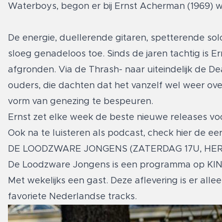
Waterboys, begon er bij Ernst Acherman (1969) wa
De energie, duellerende gitaren, spetterende solo’s
sloeg genadeloos toe. Sinds de jaren tachtig is
afgronden. Via de Thrash- naar uiteindelijk de D
ouders, die dachten dat het vanzelf wel weer ov
vorm van genezing te bespeuren.
Ernst zet elke week de beste nieuwe releases voor 
Ook na te luisteren als podcast,
check hier de ee
DE LOODZWARE JONGENS (ZATERDAG 17U, HE
De Loodzware Jongens is een programma op KINK 
Met wekelijks een gast. Deze aflevering is er alle
favoriete Nederlandse tracks.