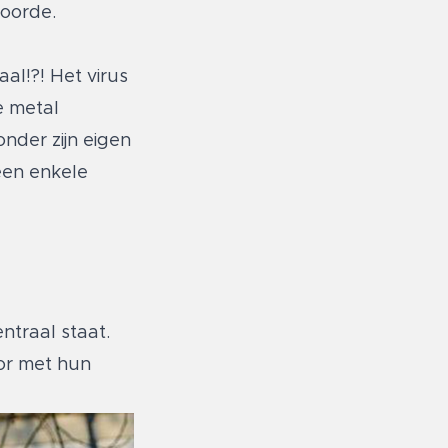
hoorde.
aal!?! Het virus
e metal
nder zijn eigen
een enkele
traal staat.
oor met hun