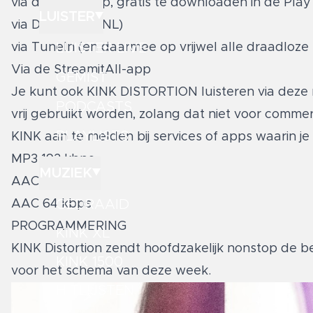
via de KINK-app, gratis te downloaden in de
Play
LUISTER
via DAB+ (MTVNL)
LUISTER LIVE
via
TuneIn
(en daarmee op vrijwel alle draadloz
Via de
StreamitAll-app
GEMIST
Je kunt ook KINK DISTORTION luisteren via deze 
PODCASTS
vrij gebruikt worden, zolang dat niet voor comm
PLAYLISTS
KINK aan te melden bij services of apps waarin je
MP3 192 kbps
MUZIEK
AAC 128 kbps
GEDRAAID
AAC 64 kbps
PROGRAMMERING
KINK XL
KINK Distortion zendt hoofdzakelijk nonstop de b
KINK 1500
voor het schema van deze week.
HITLIJSTEN