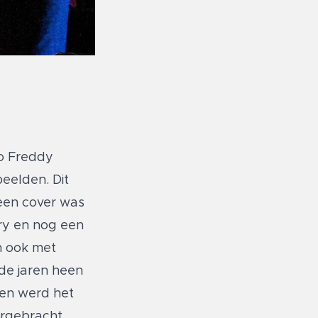
to Freddy
eelden. Dit
 een cover was
ory en nog een
n ook met
de jaren heen
ken werd het
orgebracht