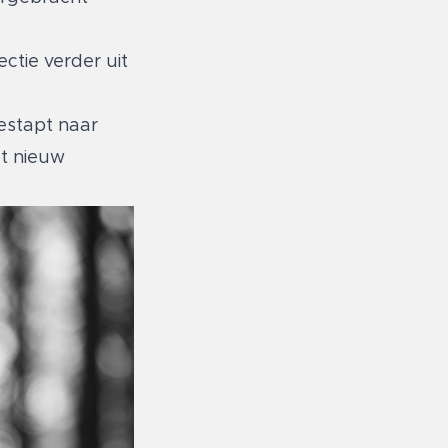
ctie verder uit
estapt naar
et nieuw