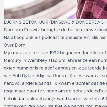
BJORNS BETON UUR (DINSDAG & DONDERDAG 16
Bjorn van Eeuwijk brengt je de beste nieuwe muzi
Na afloop ook als podcast te beluisteren,
klik hi
Over Bjorn:
Mijn muzikale reis is in 1992 begonnen toen ik op
Mercury in Wembley stadium' alwaar ze een num
eigen nummer is relatief aangezien ik ze leerde 
van Bob Dylan. Afijn na Guns n' Roses kwam al s
handvol andere bands. Ik kwam erachter dat de l
regelmaat daar te vinden om de gehuurde cd's ve
heb ik dan ook behoorlijk wat bandjes versleten
ontdekken van, voor mij, nieuwe bands nog makke