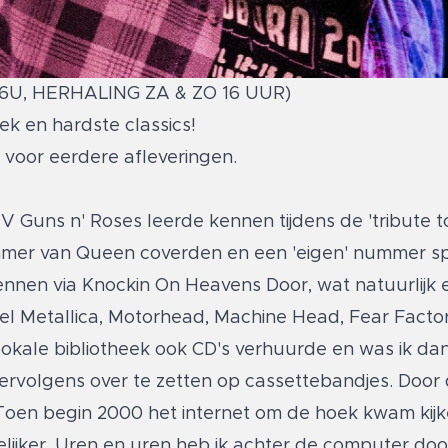
U, HERHALING ZA & ZO 16 UUR)
ek en hardste classics!
er voor eerdere afleveringen
.
 TV Guns n' Roses leerde kennen tijdens de 'tribute 
mer van Queen coverden en een 'eigen' nummer sp
kennen via Knockin On Heavens Door, wat natuurlijk
nel Metallica, Motorhead, Machine Head, Fear Fact
okale bibliotheek ook CD's verhuurde en was ik da
rvolgens over te zetten op cassettebandjes. Door 
! Toen begin 2000 het internet om de hoek kwam kij
lijker. Uren en uren heb ik achter de computer do