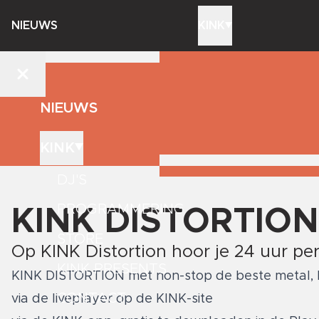
NIEUWS
KINK
NIEUWS
KINK
DJ'S
PROGRAMMERING
KINK DISTORTION
STORE
Op KINK Distortion hoor je 24 uur pe
KINK PRESENTS
KINK DISTORTION met non-stop de beste metal, ha
CONTACT
via de liveplayer
op de KINK-site