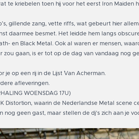
t te kriebelen toen hij voor het eerst Iron Maiden 
, gillende zang, vette riffs, wat gebeurt hier allem
 Ernst daarmee besmet. Het leidde hem langs obscur
eath- en Black Metal. Ook al waren er mensen, waaro
er zou gaan, is er tot op de dag van vandaag nog g
je op een rij in de Lijst `Van Acherman.
rdere afleveringen.
RHALING WOENSDAG 17U)
Distortion, waarin de Nederlandse Metal scene cen
en nog geen gast, maar stellen de dj's zich aan je v