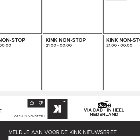
 NON-STOP
KINK NON-STOP
KINK NON-S
00:00
21:00
-
00:00
21:00
-
00:00
VIA DAB+ IN HEEL
E
NEDERLAND
OPEN IN VENSTER
MELD JE AAN VOOR DE KINK NIEUWSBRIEF