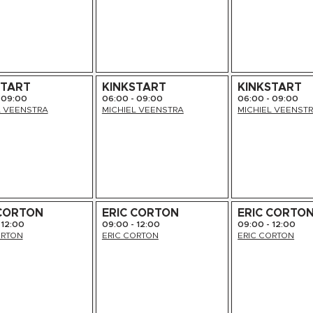
START
KINKSTART
KINKSTART
09:00
06:00
-
09:00
06:00
-
09:00
L VEENSTRA
MICHIEL VEENSTRA
MICHIEL VEENST
 CORTON
ERIC CORTON
ERIC CORTO
12:00
09:00
-
12:00
09:00
-
12:00
ORTON
ERIC CORTON
ERIC CORTON