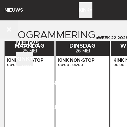
NIEUWS
KINK
PROGRAMMERING
WEEK
22
202
NIEUWS
MAANDAG
DINSDAG
W
25 MEI
26 MEI
KINK
KINK NON-STOP
KINK NON-STOP
KINK
00:00
-
06:00
00:00
-
06:00
00:00
-
DJ'S
PROGRAMMERING
STORE
KINK PRESENTS
CONTACT