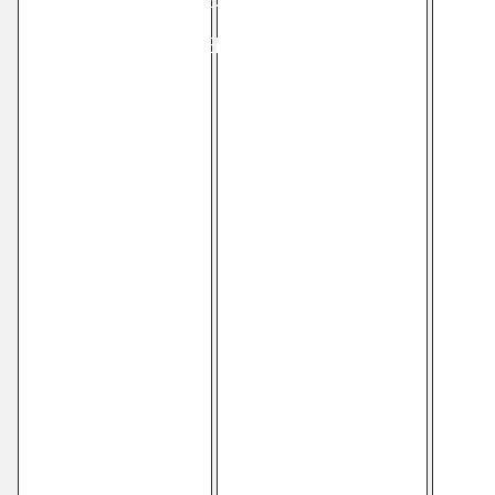
LIVE SESSIES
KINK PRESENTS
AGENDA