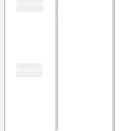
LUISTER
LUISTER LIVE
GEMIST
PODCASTS
PLAYLISTS
MUZIEK
GEDRAAID
KINK XL
KINK 1500
HITLIJSTEN