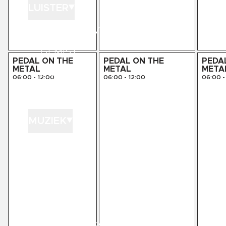
LUISTER
LUISTER LIVE
GEMIST
PEDAL ON THE
PEDAL ON THE
PEDA
METAL
METAL
META
PODCASTS
06:00
-
12:00
06:00
-
12:00
06:00
-
PLAYLISTS
MUZIEK
GEDRAAID
KINK XL
KINK 1500
HITLIJSTEN