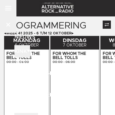
PROGRAMMERING
WEEK
41
2025
-
6
T/M
12
OKTOBER
NIEUWS
MAANDAG
DINSDAG
W
6 OKTOBER
7 OKTOBER
KINK
FOR WHOM THE
FOR WHOM THE
FOR 
BELL TOLLS
BELL TOLLS
BELL
DJ'S
00:00
-
06:00
00:00
-
06:00
00:00
-
PROGRAMMERING
STORE
KINK PRESENTS
CONTACT