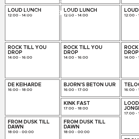
LIVE SESSIES
LOUD LUNCH
LOUD LUNCH
LOUD
KINK PRESENTS
12:00
-
14:00
12:00
-
14:00
12:00
-
AGENDA
ROCK TILL YOU
ROCK TILL YOU
ROCK 
DROP
DROP
DROP
14:00
-
16:00
14:00
-
16:00
14:00
-
DE KEIHARDE
BJORN'S BETON UUR
TELO
16:00
-
18:00
16:00
-
17:00
16:00
-
KINK FAST
LOOD
JONG
17:00
-
18:00
17:00
-
FROM DUSK TILL
FROM DUSK TILL
DAWN
DAWN
18:00
-
00:00
18:00
-
00:00