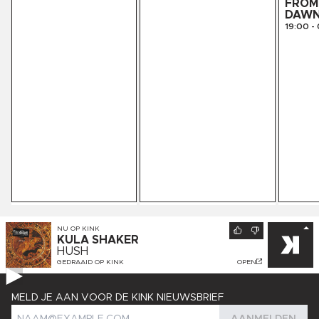
FROM 
DAW
19:00
-
NU OP
KINK
KULA SHAKER
HUSH
GEDRAAID OP
KINK
OPEN
MELD JE AAN VOOR DE KINK NIEUWSBRIEF