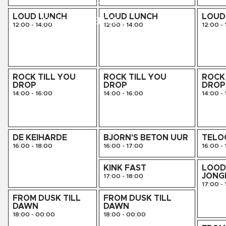
LIVE SESSIES
LOUD LUNCH
LOUD LUNCH
LOUD
KINK PRESENTS
12:00
-
14:00
12:00
-
14:00
12:00
-
AGENDA
ROCK TILL YOU
ROCK TILL YOU
ROCK 
DROP
DROP
DROP
14:00
-
16:00
14:00
-
16:00
14:00
-
DE KEIHARDE
BJORN'S BETON UUR
TELO
16:00
-
18:00
16:00
-
17:00
16:00
-
KINK FAST
LOOD
JONG
17:00
-
18:00
17:00
-
FROM DUSK TILL
FROM DUSK TILL
DAWN
DAWN
18:00
-
00:00
18:00
-
00:00