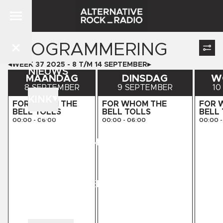
PROGRAMMERING
WEEK
37
2025
-
8
T/M
14
SEPTEMBER
NIEUWS
MAANDAG
DINSDAG
W
8 SEPTEMBER
9 SEPTEMBER
10
KINK
FOR WHOM THE
FOR WHOM THE
FOR 
BELL TOLLS
BELL TOLLS
BELL
DJ'S
00:00
-
06:00
00:00
-
06:00
00:00
-
PROGRAMMERING
STORE
KINK PRESENTS
CONTACT