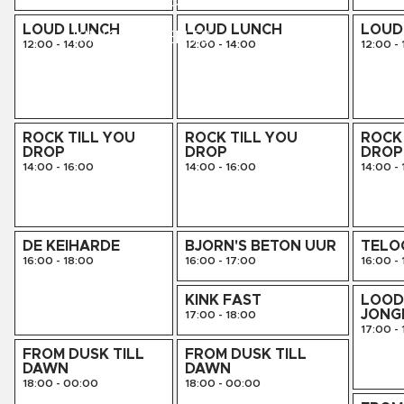
LIVE SESSIES
LOUD LUNCH
LOUD LUNCH
LOUD
KINK PRESENTS
12:00
-
14:00
12:00
-
14:00
12:00
-
AGENDA
ROCK TILL YOU
ROCK TILL YOU
ROCK 
DROP
DROP
DROP
14:00
-
16:00
14:00
-
16:00
14:00
-
DE KEIHARDE
BJORN'S BETON UUR
TELO
16:00
-
18:00
16:00
-
17:00
16:00
-
KINK FAST
LOOD
JONG
17:00
-
18:00
17:00
-
FROM DUSK TILL
FROM DUSK TILL
DAWN
DAWN
18:00
-
00:00
18:00
-
00:00