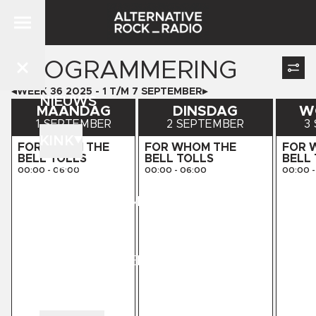
PROGRAMMERING
WEEK
36
2025
-
1
T/M
7
SEPTEMBER
NIEUWS
MAANDAG
DINSDAG
W
1 SEPTEMBER
2 SEPTEMBER
3
KINK
FOR WHOM THE
FOR WHOM THE
FOR 
BELL TOLLS
BELL TOLLS
BELL
DJ'S
00:00
-
06:00
00:00
-
06:00
00:00
-
PROGRAMMERING
STORE
KINK PRESENTS
CONTACT