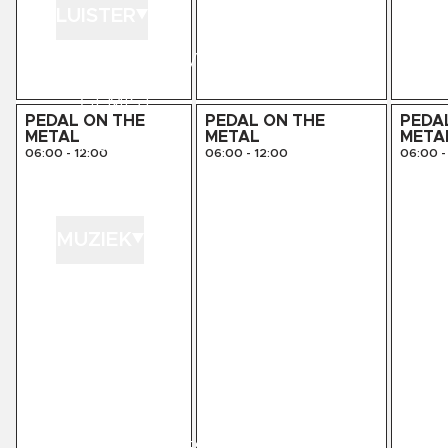
LUISTER
LUISTER LIVE
GEMIST
PEDAL ON THE
PEDAL ON THE
PEDA
METAL
METAL
META
PODCASTS
06:00
-
12:00
06:00
-
12:00
06:00
-
PLAYLISTS
MUZIEK
GEDRAAID
KINK XL
KINK 1500
HITLIJSTEN