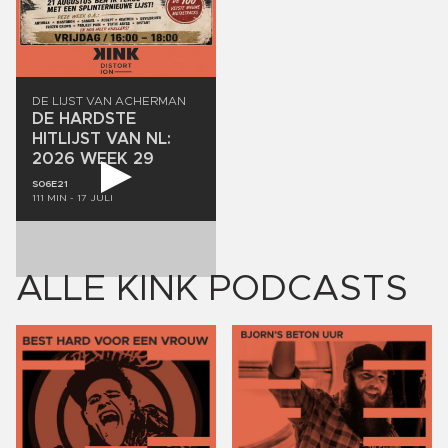
DE
LIJST
VAN
ACHERMAN
DE
HARDSTE
HITLIJST
VAN
NL:
2026
WEEK
29
S06E21
111
MIN -
17 JULI
ALLE KINK PODCASTS