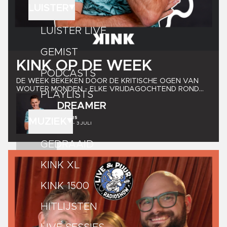
LUISTER
LUISTER LIVE
GEMIST
KINK
OP
DE
WEEK
PODCASTS
DE WEEK BEKEKEN DOOR DE KRITISCHE OGEN VAN
WOUTER MONDEN - ELKE VRIJDAGOCHTEND ROND
PLAYLISTS
TIEN OVER ACHT OP KINK EN DAARNA ALS PODCAST!
DREAMER
S06E25
MUZIEK
4
MIN -
3 JULI
GEDRAAID
KINK XL
KINK 1500
HITLIJSTEN