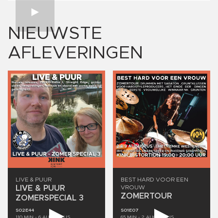
NIEUWSTE
AFLEVERINGEN
LIVE
&
PUUR
BEST
HARD
VOOR
EEN
LIVE
&
PUUR
VROUW
ZOMERTOUR
ZOMERSPECIAL
3
S02E44
S01E07
110
MIN -
6 AUGUSTUS
65
MIN -
2 AUGUSTUS