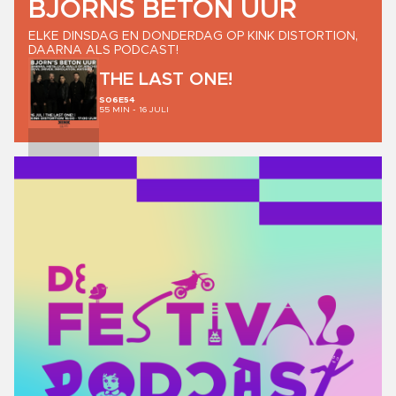
BJORNS
BETON
UUR
ELKE DINSDAG EN DONDERDAG OP KINK DISTORTION,
DAARNA ALS PODCAST!
THE
LAST
ONE!
S06E54
55
MIN -
16 JULI