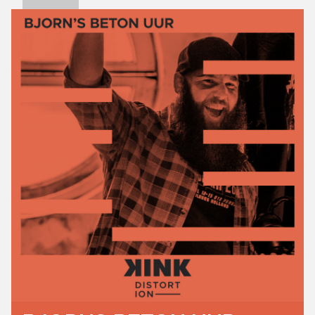
UIT DE LAGE LANDEN EEN PODIUM BIEDEN. DIT DOEN
WE LETTERLIJK EN FIGUURLIJK. ELKE WEEK NODIGEN
WE EEN TOFFE BAND UIT OM BIJ ONS IN DE
HUISKAMER LANGS TE KOMEN EN ONZE STAGE EN
MICROFOONS ONVEILIG TE MAKEN. IS ER NOU EEN
KEERTJE GEEN BAND? DAN LATEN WEN ONZE
EIGENZINNIGE KEUZES GELDEN VOOR DE PLAYLIST!