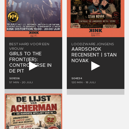
BEST
HARD
VOOR
EEN
LOODZWARE
JONGENS
VROUW
AARDSCHOK
GIRLS
TO
THE
RECENSENT
|
STAN
FRONT(IER):
NOVAK
CONTROVERSE
IN
DE
PIT
S01E06
S04E34
57
MIN -
20 JULI
120
MIN -
18 JULI