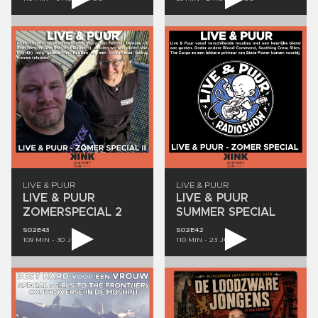
LIVE
&
PUUR
LIVE
&
PUUR
LIVE
&
PUUR
LIVE
&
PUUR
ZOMERSPECIAL
2
SUMMER
SPECIAL
S02E43
S02E42
109
MIN -
30 JULI
110
MIN -
23 JULI