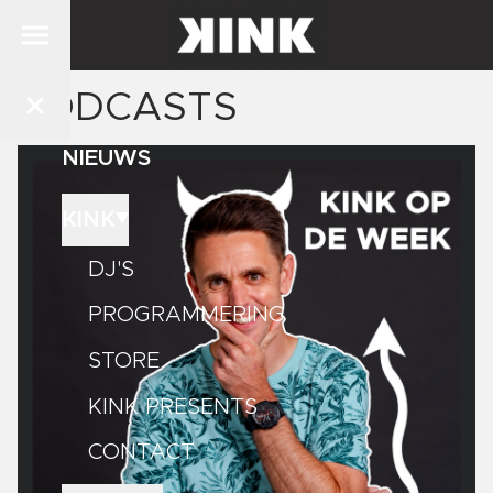
PODCASTS
NIEUWS
KINK
DJ'S
PROGRAMMERING
STORE
KINK PRESENTS
CONTACT