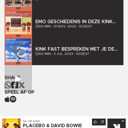
EMO GESCHIEDENIS IN DEZE KINK
FAST AFLEVERING
60
MIN -
13 NOV. 2023
-
S03E37
KINK FAST BESPREKEN MET JE DE
DAGEN VAN DE WEEK
60
MIN -
3 JUL. 2023
-
S03E37
SHARE
SPEEL AF OP
NU OP
KINK
PLACEBO & DAVID BOWIE