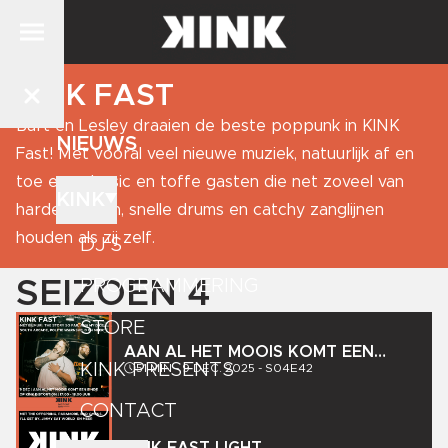
KINK FAST
Bart en Lesley draaien de beste poppunk in KINK
NIEUWS
Fast! Met vooral veel nieuwe muziek, natuurlijk af en
toe een classic en toffe gasten die net zoveel van
KINK
harde gitaren, snelle drums en catchy zanglijnen
houden als zij zelf.
DJ'S
SEIZOEN
4
PROGRAMMERING
STORE
AAN AL HET MOOIS KOMT EEN
KINK PRESENTS
EINDE
51
MIN -
9 DEC. 2025
-
S04E42
CONTACT