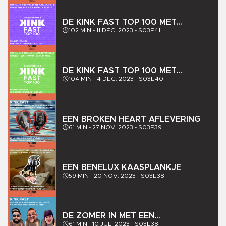
DE KINK FAST TOP 100 MET
VANDAAG NUMMER 75 T/M 51
102
MIN -
11 DEC. 2023
-
S03E41
DE KINK FAST TOP 100 MET
VANDAAG NUMMER 100 T/M 76
104
MIN -
4 DEC. 2023
-
S03E40
EEN BROKEN HEART AFLEVERING
61
MIN -
27 NOV. 2023
-
S03E39
EEN BENELUX KAASPLANKJE
59
MIN -
20 NOV. 2023
-
S03E38
DE ZOMER IN MET EEN
VAKANTIELIJST!
61
MIN -
10 JUL. 2023
-
S03E38