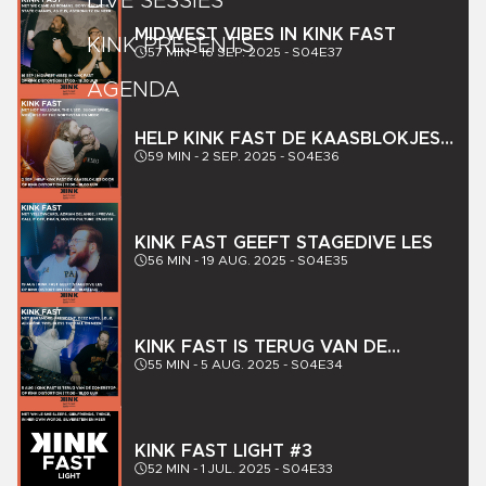
LIVE SESSIES
MIDWEST VIBES IN KINK FAST
KINK PRESENTS
57
MIN -
16 SEP. 2025
-
S04E37
AGENDA
HELP KINK FAST DE KAASBLOKJES
DOOR!
59
MIN -
2 SEP. 2025
-
S04E36
KINK FAST GEEFT STAGEDIVE LES
56
MIN -
19 AUG. 2025
-
S04E35
KINK FAST IS TERUG VAN DE
ZOMERSTOP
55
MIN -
5 AUG. 2025
-
S04E34
KINK FAST LIGHT #3
52
MIN -
1 JUL. 2025
-
S04E33