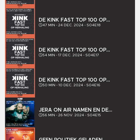
DE KINK FAST TOP 100 OP
HERHALING (75 T/M 64)
47
MIN -
24 DEC. 2024
-
S04E18
DE KINK FAST TOP 100 OP
HERHALING (88 T/M 76)
54
MIN -
17 DEC. 2024
-
S04E17
DE KINK FAST TOP 100 OP
HERHALING (100 T/M 89)
50
MIN -
10 DEC. 2024
-
S04E16
JERA ON AIR NAMEN EN DE
WENSEN VAN DE DJ’S
56
MIN -
26 NOV. 2024
-
S04E15