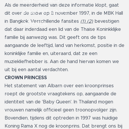
LIVE SESSIES
Als de meerderheid van deze informatie klopt, gaat
KINK PRESENTS
dit over de show op 8 november 1997, in de MBK Hall
in Bangkok. Verschillende fansites
(1)
(2)
bevestigen
AGENDA
dat daar inderdaad een lid van de Thaise Koninkklijke
familie bij aanwezig was. Dit geeft ons de tips
aangaande de leeftijd, land van herkomst, positie in de
koninklijke familie en, uiteraard, dat ze een
muziekliefhebber is. Aan de hand hiervan komen we
uit bij een aantal verdachten.
CROWN PRINCESS
Het statement van Albarn over een kroonprinses
roept de grootste vraagtekens op, aangaande de
identiteit van de 'Baby Queen'. In Thailand mogen
vrouwen namelijk officieel geen troonopvolger zijn.
Bovendien,
tijdens dit optreden in 1997 was huidige
Koning Rama X nog de kroonprins. Dat brengt ons bij