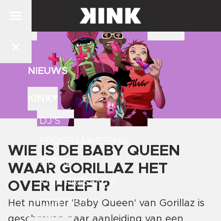
NIEUWS
KINK
DJ'S
PROGRAMMERING
WIE IS DE BABY QUEEN
STORE
WAAR GORILLAZ HET
KINK PRESENTS
OVER HEEFT?
CONTACT
Het nummer 'Baby Queen' van Gorillaz is
geschreven naar aanleiding van een