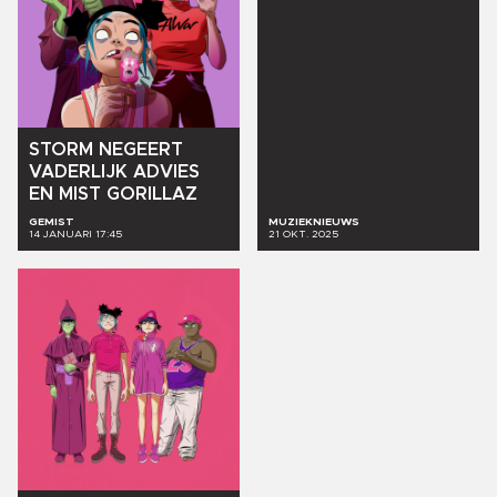
STORM
NEGEERT
VADERLIJK
ADVIES
EN
MIST
GORILLAZ
GEMIST
MUZIEKNIEUWS
14 JANUARI 17:45
21 OKT. 2025