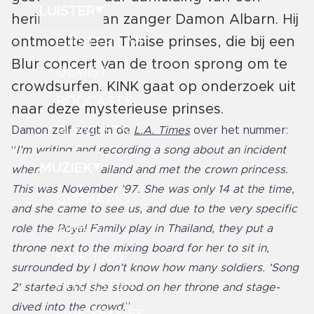
LUISTER
herinnering van zanger Damon Albarn. Hij
ontmoette een Thaise prinses, die bij een
LUISTER LIVE
Blur concert van de troon sprong om te
GEMIST
crowdsurfen. KINK gaat op onderzoek uit
PODCASTS
naar deze mysterieuse prinses.
PLAYLISTS
Damon zelf zegt in de
L.A. Times
over het nummer:
“
I’m writing and recording a song about an incident
MUZIEK
when I was in Thailand and met the crown princess.
This was November ’97. She was only 14 at the time,
GEDRAAID
and she came to see us, and due to the very specific
KINK XL
role the Royal Family play in Thailand, they put a
throne next to the mixing board for her to sit in,
KINK 1500
surrounded by I don’t know how many soldiers. 'Song
HITLIJSTEN
2' started and she stood on her throne and stage-
dived into the crowd.
”