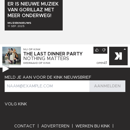
ER
IS
NIEUWE
MUZIEK
VAN
GORILLAZ
MET
MEER
ONDERWEG!
MUZIEKNIEUWS
11 SEP. 2025
NU OP
KINK
THE LAST DINNER PARTY
NOTHING MATTERS
GEDRAAID OP
KINK
OPEN
MELD JE AAN VOOR DE KINK NIEUWSBRIEF
AANMELDEN
VOLG KINK
CONTACT
|
ADVERTEREN
|
WERKEN BIJ KINK
|