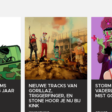
UMS
NIEUWE
TRACKS
VAN
STORM
5
JAAR
GORILLAZ,
VADERL
TRIGGERFINGER,
EN
MIST
G
STONE
HOOR
JE
NU
BIJ
KINK