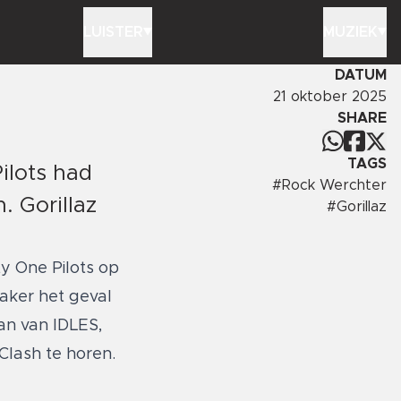
LUISTER
MUZIEK
DATUM
21 oktober 2025
SHARE
TAGS
ilots had
#
Rock Werchter
. Gorillaz
#
Gorillaz
y One Pilots op
vaker het geval
an van IDLES,
Clash te horen.