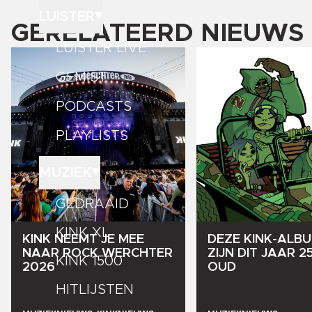
LUISTER
GERELATEERD NIEUWS
LUISTER LIVE
GEMIST
PODCASTS
PLAYLISTS
MUZIEK
GEDRAAID
KINK XL
KINK
NEEMT
JE
MEE
DEZE
KINK-ALB
NAAR
ROCK
WERCHTER
ZIJN
DIT
JAAR
2
KINK 1500
2026
OUD
HITLIJSTEN