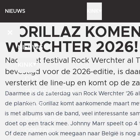
NIEUWS
KINK
GORILLAZ KOME
WERCHTER 2026!
NIEUWS
Nadat het festival Rock Werchter al 
KINK
bevestigd voor de 2026-editie, is da
DJ'S
versterkt de line-up en komt op de za
PROGRAMMERING
Daarmee is de zaterdag van Rock Werchter '26 al 
de planken. Gorillaz komt aankomende maart me
STORE
is met albums van de band, veel interessante s
KINK PRESENTS
doet op een track mee. Johnny Marr speelt op 4 t
CONTACT
Of deze namen ook meegaan naar België is nog 