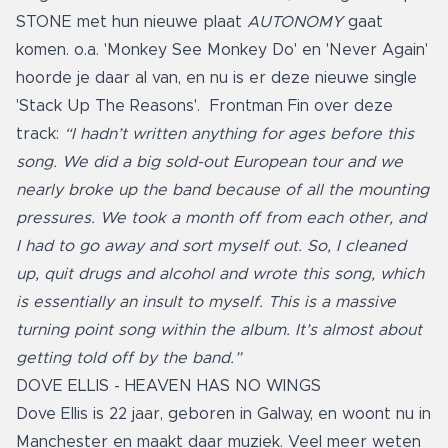
STONE met hun nieuwe plaat
AUTONOMY
gaat
komen. o.a. 'Monkey See Monkey Do' en 'Never Again'
hoorde je daar al van, en nu is er deze nieuwe single
'Stack Up The Reasons'. Frontman Fin over deze
track:
“I hadn’t written anything for ages before this
song. We did a big sold-out European tour and we
nearly broke up the band because of all the mounting
pressures. We took a month off from each other, and
I had to go away and sort myself out. So, I cleaned
up, quit drugs and alcohol and wrote this song, which
is essentially an insult to myself. This is a massive
turning point song within the album. It’s almost about
getting told off by the band.”
DOVE ELLIS - HEAVEN HAS NO WINGS
Dove Ellis is 22 jaar, geboren in Galway, en woont nu in
Manchester en maakt daar muziek. Veel meer weten