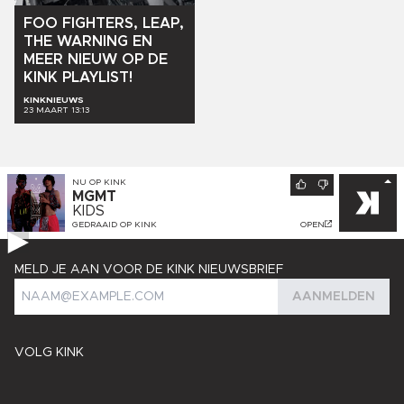
FOO
FIGHTERS,
LEAP,
THE
WARNING
EN
MEER
NIEUW
OP
DE
KINK
PLAYLIST!
KINKNIEUWS
23 MAART 13:13
NU OP
KINK
MGMT
KIDS
GEDRAAID OP
KINK
OPEN
MELD JE AAN VOOR DE KINK NIEUWSBRIEF
AANMELDEN
VOLG KINK