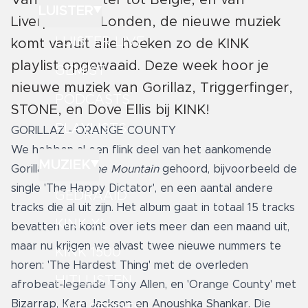
Van Manchester tot Belgie, en van
LUISTER
Liverpool tot Londen, de nieuwe muziek
LUISTER LIVE
komt vanuit alle hoeken zo de KINK
playlist opgewaaid. Deze week hoor je
GEMIST
nieuwe muziek van Gorillaz, Triggerfinger,
PODCASTS
STONE, en Dove Ellis bij KINK!
PLAYLISTS
GORILLAZ - ORANGE COUNTY
We hebben al een flink deel van het aankomende
MUZIEK
Gorillaz album
The Mountain
gehoord, bijvoorbeeld de
single 'The Happy Dictator', en een aantal andere
GEDRAAID
tracks die al uit zijn. Het album gaat in totaal 15 tracks
KINK XL
bevatten en komt over iets meer dan een maand uit,
maar nu krijgen we alvast twee nieuwe nummers te
KINK 1500
horen: 'The Hardest Thing' met de overleden
HITLIJSTEN
afrobeat-legende Tony Allen, en 'Orange County' met
Bizarrap, Kara Jackson en Anoushka Shankar. Die