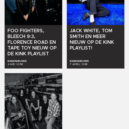
FOO
FIGHTERS,
JACK
WHITE,
TOM
BLEECH
9:3,
SMITH
EN
MEER
FLORENCE
ROAD
EN
NIEUW
OP
DE
KINK
TAPE
TOY
NIEUW
OP
PLAYLIST!
DE
KINK
PLAYLIST
KINKNIEUWS
KINKNIEUWS
4 MEI 12:58
7 APRIL 13:38