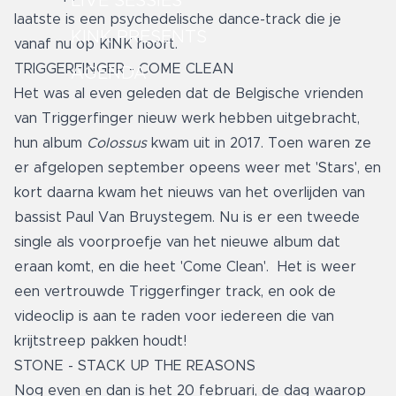
LIVE SESSIES
laatste is een psychedelische dance-track die je
KINK PRESENTS
vanaf nu op KINK hoort.
TRIGGERFINGER - COME CLEAN
AGENDA
Het was al even geleden dat de Belgische vrienden
van Triggerfinger nieuw werk hebben uitgebracht,
hun album
Colossus
kwam uit in 2017. Toen waren ze
er afgelopen september opeens weer met 'Stars', en
kort daarna kwam het nieuws van het overlijden van
bassist Paul Van Bruystegem. Nu is er een tweede
single als voorproefje van het nieuwe album dat
eraan komt, en die heet 'Come Clean'. Het is weer
een vertrouwde Triggerfinger track, en ook de
videoclip is aan te raden voor iedereen die van
krijtstreep pakken houdt!
STONE - STACK UP THE REASONS
Nog even en dan is het 20 februari, de dag waarop