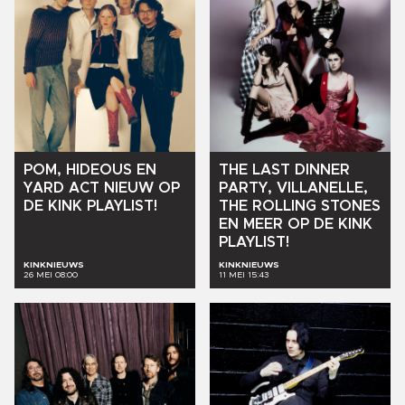
POM,
HIDEOUS
EN
THE
LAST
DINNER
YARD
ACT
NIEUW
OP
PARTY,
VILLANELLE,
DE
KINK
PLAYLIST!
THE
ROLLING
STONES
EN
MEER
OP
DE
KINK
PLAYLIST!
KINKNIEUWS
KINKNIEUWS
26 MEI 08:00
11 MEI 15:43