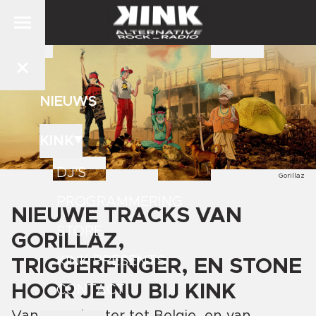
NIEUWS
KINK
DJ'S
Gorillaz
PROGRAMMERING
NIEUWE TRACKS VAN
STORE
GORILLAZ,
KINK PRESENTS
TRIGGERFINGER, EN STONE
HOOR JE NU BIJ KINK
CONTACT