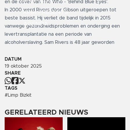
LIVE SESSIES
en de cover van The Who - 'Behind Blue Eyes'.
In 2000 werd Rivers door Gibson uitgeroepen tot
KINK PRESENTS
beste bassist. Hij verliet de band tijdelijk in 2015
AGENDA
vanwege gezondheidsproblemen en onderging een
levertransplantatie na een periode van
alcoholverslaving. Sam Rivers is 48 jaar geworden
DATUM
19 oktober 2025
SHARE
TAGS
#
Limp Bizkit
GERELATEERD NIEUWS