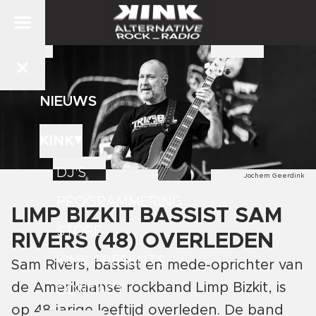
NIEUWS
KINK
DJ'S
Jochem Geerdink
PROGRAMMERING
LIMP BIZKIT BASSIST SAM
STORE
RIVERS (48) OVERLEDEN
KINK PRESENTS
Sam Rivers, bassist en mede-oprichter van
de Amerikaanse rockband Limp Bizkit, is
CONTACT
op 48-jarige leeftijd overleden. De band