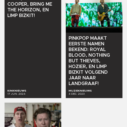
COOPER,
BRING
ME
THE
HORIZON,
EN
LIMP
BIZKIT!
PINKPOP
MAAKT
EERSTE
NAMEN
BEKEND:
ROYAL
BLOOD,
NOTHING
BUT
THIEVES,
HOZIER,
EN
LIMP
BIZKIT
VOLGEND
JAAR
NAAR
LANDGRAAF!
KINKNIEUWS
MUZIEKNIEUWS
17 JUN. 2024
4 DEC. 2023