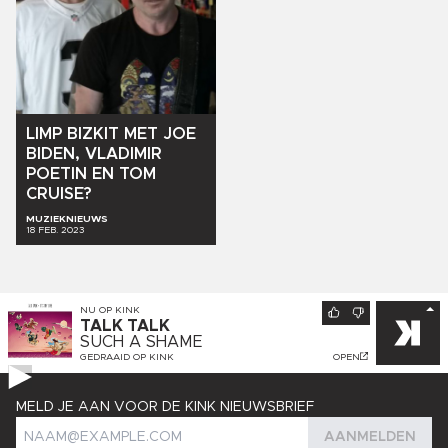
LIMP
BIZKIT
MET
JOE
BIDEN,
VLADIMIR
POETIN
EN
TOM
CRUISE?
MUZIEKNIEUWS
18 FEB. 2023
NU OP
KINK
TALK TALK
SUCH A SHAME
GEDRAAID OP
KINK
OPEN
MELD JE AAN VOOR DE KINK NIEUWSBRIEF
AANMELDEN