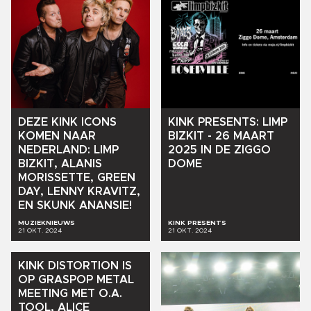
DEZE
KINK
ICONS
KINK
PRESENTS:
LIMP
KOMEN
NAAR
BIZKIT
-
26
MAART
NEDERLAND:
LIMP
2025
IN
DE
ZIGGO
BIZKIT,
ALANIS
DOME
MORISSETTE,
GREEN
DAY,
LENNY
KRAVITZ,
EN
SKUNK
ANANSIE!
MUZIEKNIEUWS
KINK PRESENTS
21 OKT. 2024
21 OKT. 2024
KINK
DISTORTION
IS
OP
GRASPOP
METAL
MEETING
MET
O.A.
TOOL,
ALICE