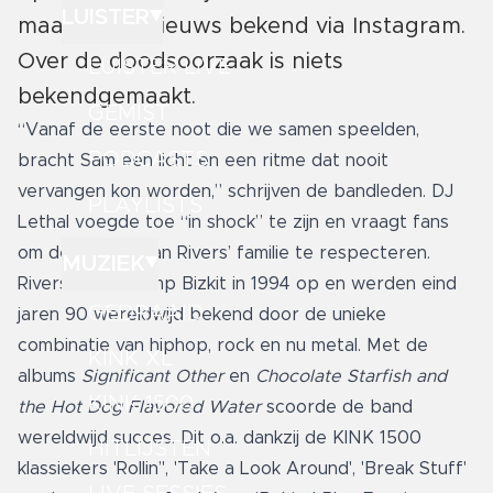
LUISTER
maakte het nieuws bekend via Instagram.
Over de doodsoorzaak is niets
LUISTER LIVE
bekendgemaakt.
GEMIST
“Vanaf de eerste noot die we samen speelden,
PODCASTS
bracht Sam een licht en een ritme dat nooit
vervangen kon worden,” schrijven de bandleden. DJ
PLAYLISTS
Lethal voegde toe “in shock” te zijn en vraagt fans
om de privacy van Rivers’ familie te respecteren.
MUZIEK
Rivers richtte Limp Bizkit in 1994 op en werden eind
GEDRAAID
jaren 90 wereldwijd bekend door de unieke
combinatie van hiphop, rock en nu metal. Met de
KINK XL
albums
Significant Other
en
Chocolate Starfish and
KINK 1500
the Hot Dog Flavored Water
scoorde de band
wereldwijd succes. Dit o.a. dankzij de KINK 1500
HITLIJSTEN
klassiekers 'Rollin’', 'Take a Look Around', 'Break Stuff'