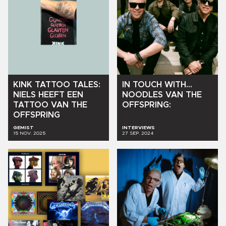
KINK
TATTOO
TALES:
IN
TOUCH
WITH...
NIELS
HEEFT
EEN
NOODLES
VAN
THE
TATTOO
VAN
THE
OFFSPRING:
OFFSPRING
GEMIST
INTERVIEWS
15 NOV. 2025
27 SEP. 2024