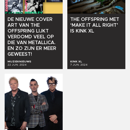
DE
NIEUWE
COVER
THE
OFFSPRING
MET
ART
VAN
THE
‘MAKE
IT
ALL
RIGHT’
OFFSPRING
LIJKT
IS
KINK
XL
VERDOMD
VEEL
OP
DIE
VAN
METALLICA.
EN
ZO
ZIJN
ER
MEER
GEWEEST!
MUZIEKNIEUWS
KINK XL
22 JUN. 2024
7 JUN. 2024