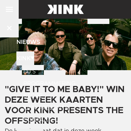
NIEUWS
KINK
DJ'S
PROGRAMMERING
"GIVE IT TO ME BABY!" WIN
STORE
DEZE WEEK KAARTEN
KINK PRESENTS
VOOR KINK PRESENTS THE
OFFSPRING!
CONTACT