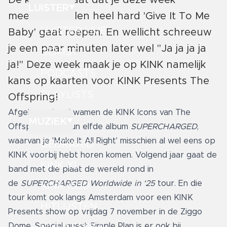
De kans bestaat dat je deze week
LUISTER
meerdere malen heel hard 'Give It To Me
LUISTER LIVE
Baby' gaat roepen. En wellicht schreeuw
je een paar minuten later wel "Ja ja ja ja
GEMIST
ja!" Deze week maak je op KINK namelijk
PODCASTS
kans op kaarten voor KINK Presents The
PLAYLISTS
Offspring!
Afgelopen jaar kwamen de KINK Icons van The
MUZIEK
Offspring met hun elfde album
SUPERCHARGED
,
waarvan je 'Make It All Right' misschien al wel eens op
GEDRAAID
KINK voorbij hebt horen komen. Volgend jaar gaat de
KINK XL
band met die plaat de wereld rond in
de
SUPERCHARGED Worldwide in '25
tour. En die
KINK 1500
tour komt ook langs Amsterdam voor een KINK
HITLIJSTEN
Presents show op vrijdag 7 november in de Ziggo
Dome. Special guest Simple Plan is er ook bij.