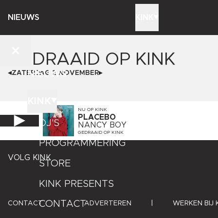
NIEUWS
KINK
GEDRAAID OP
KINK
NIEUWS
ZATERDAG 2 NOVEMBER
KINK
NU OP
KINK
PLACEBO
DJ'S
NANCY BOY
GEDRAAID OP
KINK
PROGRAMMERING
VOLG KINK
STORE
KINK PRESENTS
CONTACT
CONTACT
|
ADVERTEREN
|
WERKEN BIJ 