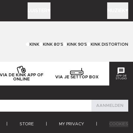
LUISTER
MUZIEK
KINK
KINK 80'S
KINK 90’S
KINK DISTORTION
VIA DE KINK APP OF
APP DE
VIA JE SETTOP BOX
STUDIO
ONLINE
AANMELDEN
|
STORE
|
MY PRIVACY
|
COOKIES