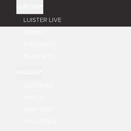
LUISTER
LUISTER LIVE
GEMIST
PODCASTS
PLAYLISTS
MUZIEK
GEDRAAID
KINK XL
KINK 1500
HITLIJSTEN