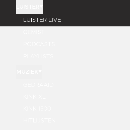
LUISTER
LUISTER LIVE
GEMIST
PODCASTS
PLAYLISTS
MUZIEK
GEDRAAID
KINK XL
KINK 1500
HITLIJSTEN