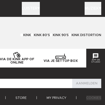
LUISTER
MUZIEK
KINK
KINK 80'S
KINK 90’S
KINK DISTORTION
VIA DE KINK APP OF
APP DE
VIA JE SETTOP BOX
STUDIO
ONLINE
AANMELDEN
|
STORE
|
MY PRIVACY
|
COOKIES