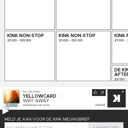
KINK NON-STOP
KINK NON-STOP
KINK
21:00
-
00:00
21:00
-
00:00
21:00
-
DE KI
AFTE
23:00
-
NU OP
KINK
YELLOWCARD
WAY AWAY
GEDRAAID OP
KINK
OPEN
MELD JE AAN VOOR DE KINK NIEUWSBRIEF