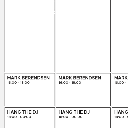
LIVE SESSIES
KINK PRESENTS
AGENDA
MARK BERENDSEN
MARK BERENDSEN
MARK
16:00
-
18:00
16:00
-
18:00
16:00
-
HANG THE DJ
HANG THE DJ
HANG
18:00
-
00:00
18:00
-
00:00
18:00
-