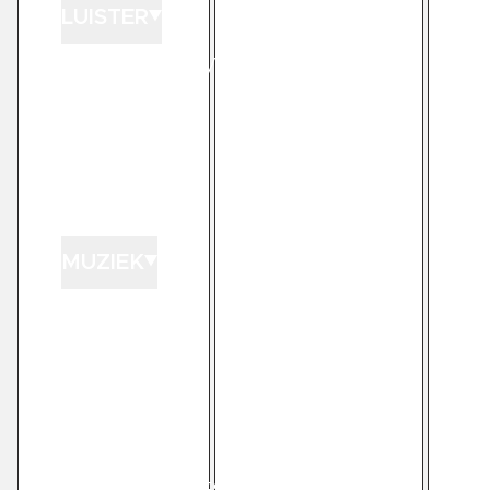
LUISTER
LUISTER LIVE
GEMIST
PODCASTS
PLAYLISTS
MUZIEK
GEDRAAID
KINK XL
KINK 1500
HITLIJSTEN